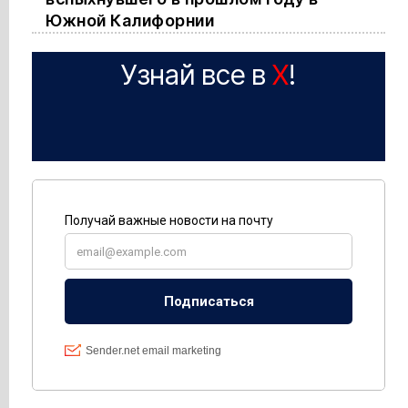
Южной Калифорнии
Узнай все в
X
!