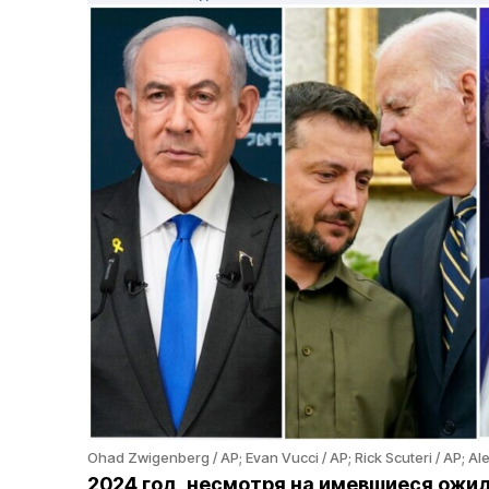
Ohad Zwigenberg / AP; Evan Vucci / AP; Rick Scuteri / AP; Al
2024 год, несмотря на имевшиеся ожид