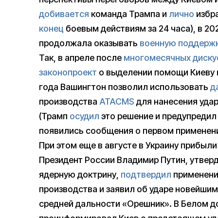
добивается
команда Трампа и
лично
избр
конец
боевым действиям за 24 часа), в 2
продолжала оказывать
военную поддерж
Так, в апреле после
многомесячных диску
законопроект
о выделении помощи Киеву н
года Вашингтон позволил использовать
д
производства
ATACMS
для нанесения удар
(Трамп
осудил
это решение и предупредил 
появились сообщения о первом применен
При этом еще в августе в Украину прибыл
Президент России Владимир Путин, утвер
ядерную доктрину,
подтвердил
применени
производства и заявил об ударе новейши
средней дальности «Орешник». В Белом д