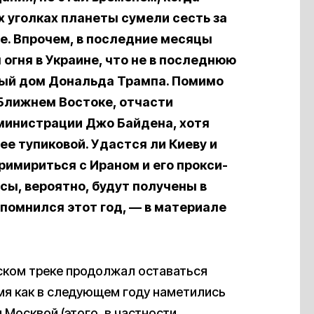
 уголках планеты сумели сесть за
ре. Впрочем, в последние месяцы
гня в Украине, что не в последнюю
лый дом Дональда Трампа. Помимо
 Ближнем Востоке, отчасти
инистрации Джо Байдена, хотя
ее тупиковой. Удастся ли Киеву и
римириться с Ираном и его прокси-
сы, вероятно, будут получены в
апомнился этот год, — в материале
ском треке продолжал оставаться
емя как в следующем году наметились
Москвой (этого, в частности,