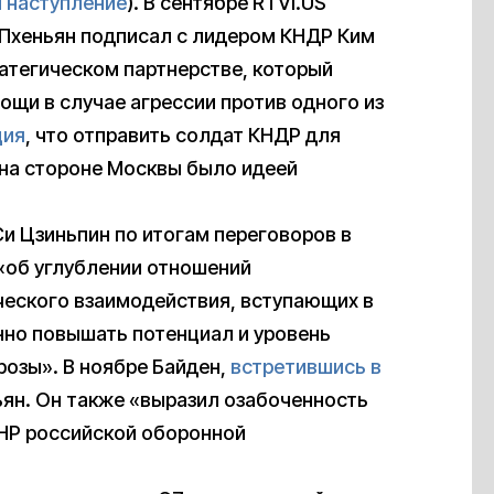
 наступление
). В сентябре RTVI.US
Пхеньян подписал с лидером КНДР Ким
тегическом партнерстве, который
щи в случае агрессии против одного из
ция
, что отправить солдат КНДР для
 на стороне Москвы было идеей
Си Цзиньпин по итогам переговоров в
«об углублении отношений
ческого взаимодействия, вступающих в
нно повышать потенциал и уровень
розы». В ноябре Байден,
встретившись в
ьян. Он также «выразил озабоченность
НР российской оборонной