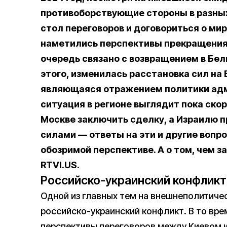
противоборствующие стороны в разных
стол переговоров и договориться о ми
наметились перспективы прекращения о
очередь связано с возвращением в Бе
этого, изменилась расстановка сил на
являющаяся отражением политики адм
ситуация в регионе выглядит пока скор
Москве заключить сделку, а Израилю п
силами — ответы на эти и другие вопро
обозримой перспективе. А о том, чем з
RTVI.US.
Российско-украинский конфликт
Одной из главных тем на внешнеполитиче
российско-украинский конфликт. В то вр
перспективы переговоров между Киевом и 