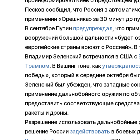
проинформировал Киев о предстоящем уда
Песков сообщил, что Россия в автомати
применении «Орешника» за 30 минут до пу
В сентябре Путин
предупреждал
, что при
вооружений большой дальности «будет оз
европейские страны воюют с Россией». В
Владимир Зеленский встречался в США с
Трампом
. В Вашингтоне, как
утверждалос
победы», который в середине октября бы
Зеленский был убежден, что западные со
применение дальнобойного оружия по объ
предоставить соответствующие средства
ракеты и дроны.
Разрешение использовать дальнобойные р
решение России
задействовать
в боевых д