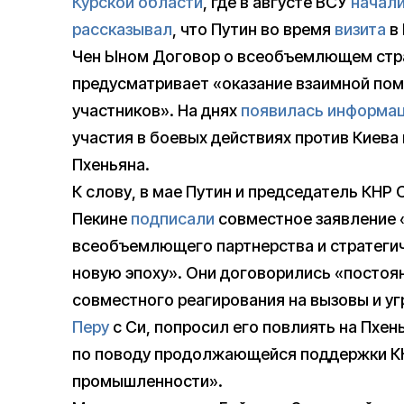
Курской области
, где в августе ВСУ
начали
рассказывал
, что Путин во время
визита
в 
Чен Ыном Договор о всеобъемлющем стра
предусматривает «оказание взаимной помо
участников». На днях
появилась информа
участия в боевых действиях против Киева
Пхеньяна.
К слову, в мае Путин и председатель КНР 
Пекине
подписали
совместное заявление 
всеобъемлющего партнерства и стратеги
новую эпоху». Они договорились «постоя
совместного реагирования на вызовы и уг
Перу
с Си, попросил его повлиять на Пхен
по поводу продолжающейся поддержки К
промышленности».