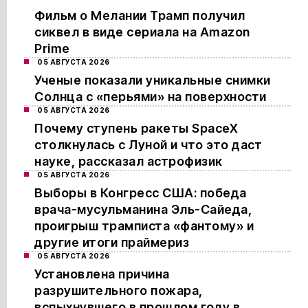
Фильм о Мелании Трамп получил
сиквел в виде сериала на Amazon
Prime
05 АВГУСТА 2026
Ученые показали уникальные снимки
Солнца с «перьями» на поверхности
05 АВГУСТА 2026
Почему ступень ракеты SpaceX
столкнулась с Луной и что это даст
науке, рассказал астрофизик
05 АВГУСТА 2026
Выборы в Конгресс США: победа
врача-мусульманина Эль-Сайеда,
проигрыш трамписта «фантому» и
другие итоги праймериз
05 АВГУСТА 2026
Установлена причина
разрушительного пожара,
вспыхнувшего в прошлом году в