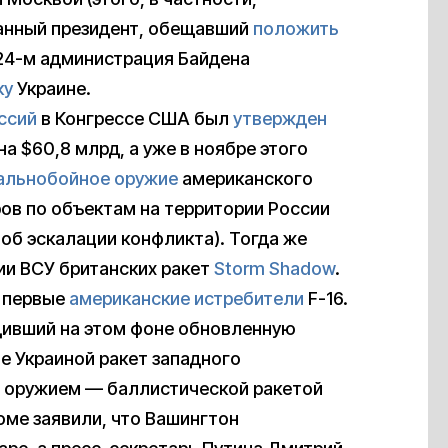
анный президент, обещавший
положить
024-м администрация Байдена
ку
Украине.
ссий
в Конгрессе США был
утвержден
а $60,8 млрд, а уже в ноябре этого
альнобойное оружие
американского
ов по объектам на территории России
об эскалации конфликта). Тогда же
ии ВСУ британских ракет
Storm Shadow
.
и первые
американские истребители
F-16.
дивший на этом фоне обновленную
е Украиной ракет западного
м оружием — баллистической ракетой
оме заявили, что Вашингтон