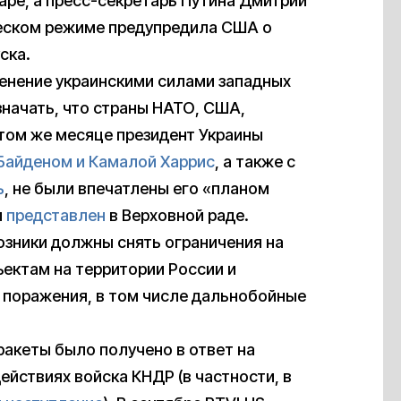
ре, а пресс-секретарь Путина Дмитрий
ческом режиме предупредила США о
ска.
менение украинскими силами западных
начать, что страны НАТО, США,
 том же месяце президент Украины
Байденом и Камалой Харрис
, а также с
ь
, не были впечатлены его «планом
л
представлен
в Верховной раде.
юзники должны снять ограничения на
ектам на территории России и
 поражения, в том числе дальнобойные
акеты было получено в ответ на
ействиях войска КНДР (в частности, в