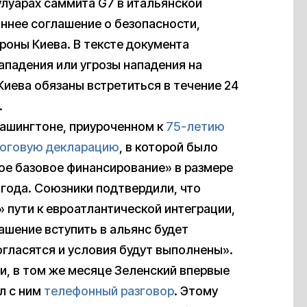
улуарах саммита G7 в итальянской
ннее соглашение о безопасности,
роны Киева. В тексте документа
ападения или угрозы нападения на
иева обязаны встретиться в течение 24
.
Вашингтоне, приуроченном к
75-летию
тоговую декларацию
, в которой было
ное базовое финансирование» в размере
 года. Союзники подтвердили, что
 пути к евроатлантической интеграции,
ашение вступить в альянс будет
огласятся и условия будут выполнены».
и, в том же месяце Зеленский впервые
л с ним
телефонный разговор
. Этому