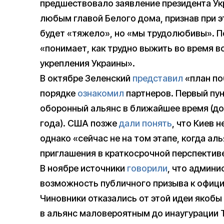
предшествовало заявление президента Укр
любым главой Белого дома, признав при 
будет «тяжело», но «мы трудолюбивы». По
«понимает, как трудно выжить во время во
укрепления Украины».
В октябре Зеленский
представил
«план по
порядке
ознакомил
партнеров. Первый пун
оборонный альянс в ближайшее время (до
года). США позже
дали понять
, что Киев 
однако «сейчас не на том этапе, когда ал
приглашения в краткосрочной перспектив
В ноябре источники
говорили
, что админ
возможность публичного призыва к офиц
Чиновники отказались от этой идеи якобы
в альянс маловероятным до инаугурации 