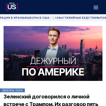
РАЦИЯ В ИРАНЕ
ВЫБОРЫ В США - 2026
СТИХИЙНЫЕ БЕДСТВИЯ
ПОК
▶
▶
▶
ВЫБОРЫ-2024
Зеленский договорился о личной
встрече с Трампом. Их разговор пять