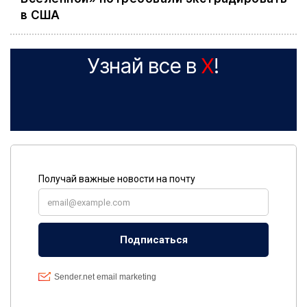
в США
Узнай все в
X
!