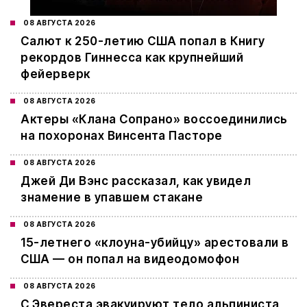
08 АВГУСТА 2026
Салют к 250-летию США попал в Книгу
рекордов Гиннесса как крупнейший
фейерверк
08 АВГУСТА 2026
Актеры «Клана Сопрано» воссоединились
на похоронах Винсента Пасторе
08 АВГУСТА 2026
Джей Ди Вэнс рассказал, как увидел
знамение в упавшем стакане
08 АВГУСТА 2026
15-летнего «клоуна-убийцу» арестовали в
США — он попал на видеодомофон
08 АВГУСТА 2026
С Эвереста эвакуируют тело альпиниста