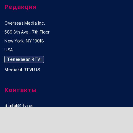
Редакция
Overseas Media Inc.
589 8th Ave., 7th Floor
New York, NY 10018
USA
Телеканал RTVI
Mediakit RTVI US
Контакты
digital@rtvi.us
Реклама:
advertising@rtvi.us
Office: +1 (917) 722-98-38