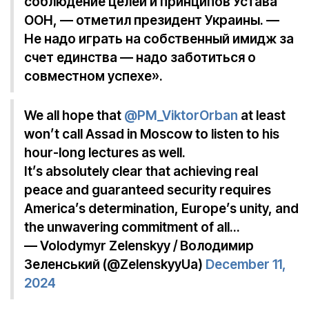
соблюдение целей и принципов Устава
ООН, — отметил президент Украины. —
Не надо играть на собственный имидж за
счет единства — надо заботиться о
совместном успехе».
We all hope that
@PM_ViktorOrban
at least
won’t call Assad in Moscow to listen to his
hour-long lectures as well.
It’s absolutely clear that achieving real
peace and guaranteed security requires
America’s determination, Europe’s unity, and
the unwavering commitment of all…
— Volodymyr Zelenskyy / Володимир
Зеленський (@ZelenskyyUa)
December 11,
2024