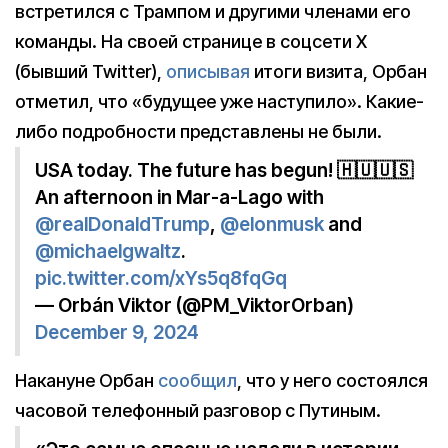
встретился с Трампом и другими членами его
команды. На своей странице в соцсети X
(бывший Twitter),
описывая
итоги визита, Орбан
отметил, что «будущее уже наступило». Какие-
либо подробности представлены не были.
USA today. The future has begun! 🇭🇺🇺🇸
An afternoon in Mar-a-Lago with
@realDonaldTrump
,
@elonmusk
and
@michaelgwaltz
.
pic.twitter.com/xYs5q8fqGq
— Orbán Viktor (@PM_ViktorOrban)
December 9, 2024
Накануне Орбан
сообщил
, что у него состоялся
часовой телефонный разговор с Путиным.