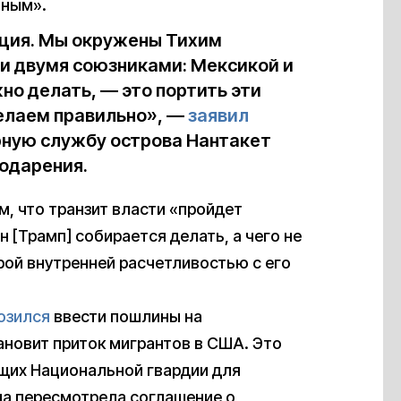
вным».
ация. Мы окружены Тихим
и двумя союзниками: Мексикой и
жно делать, — это портить эти
делаем правильно», —
заявил
рную службу острова Нантакет
годарения.
м, что транзит власти «пройдет
он [Трамп] собирается делать, а чего не
рой внутренней расчетливостью с его
озился
ввести пошлины на
тановит приток мигрантов в США. Это
щих Национальной гвардии для
на пересмотрела соглашение о