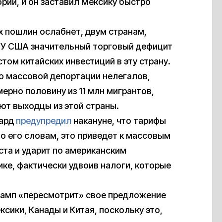
рии, и он заставил Мексику быстро
х пошлин ослабнет, двум странам,
. У США значительный торговый дефицит
том китайских инвестиций в эту страну.
по массовой депортации нелегалов,
рно половину из 11 млн мигрантов,
т выходцы из этой страны.
рард
предупредил
накануне, что тарифы
По его словам, это приведет к массовым
та и ударит по американским
ке, фактически удвоив налоги, которые
Трамп «пересмотрит» свое предложение
сики, Канады и Китая, поскольку это,