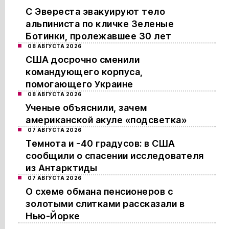
С Эвереста эвакуируют тело
альпиниста по кличке Зеленые
Ботинки, пролежавшее 30 лет
08 АВГУСТА 2026
США досрочно сменили
командующего корпуса,
помогающего Украине
08 АВГУСТА 2026
Ученые объяснили, зачем
американской акуле «подсветка»
07 АВГУСТА 2026
Темнота и -40 градусов: в США
сообщили о спасении исследователя
из Антарктиды
07 АВГУСТА 2026
О схеме обмана пенсионеров с
золотыми слитками рассказали в
Нью-Йорке