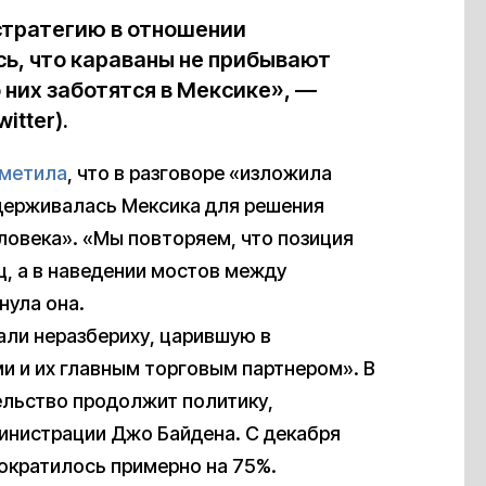
тратегию в отношении
сь, что караваны не прибывают
о них заботятся в Мексике», —
itter).
метила
, что в разговоре «изложила
держивалась Мексика для решения
ловека». «Мы повторяем, что позиция
ц, а в наведении мостов между
нула она.
ли неразбериху, царившую в
 и их главным торговым партнером». В
ельство продолжит политику,
инистрации Джо Байдена. С декабря
ократилось примерно на 75%.