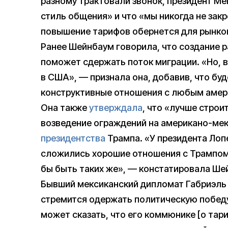
разному трактовали звонок, президент Ме
стиль общения» и что «мы никогда не зак
повышение тарифов обернется для рынков
Ранее Шейнбаум говорила, что создание 
поможет сдержать поток миграции. «Но, в
в США», — признала она, добавив, что бу
конструктивные отношения с любым амер
Она также
утверждала
, что «лучше строит
возведение ограждений на американо-мек
президентства
Трампа. «У президента Лоп
сложились хорошие отношения с Трампом, 
бы быть таких же», — констатировала Ше
Бывший мексиканский дипломат Габриэль 
стремится одержать политическую победу,
может сказать, что его коммюнике [о та