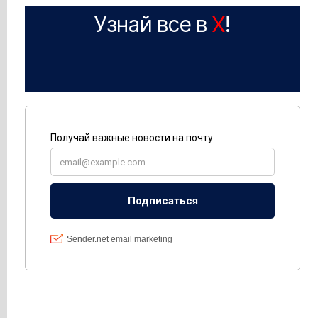
Узнай все в
X
!