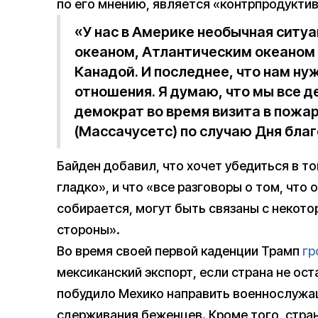
по его мнению, является «контрпродукти
«У нас в Америке необычная ситу
океаном, Атлантическим океаном 
Канадой. И последнее, что нам ну
отношения. Я думаю, что мы все 
демократ во время визита в пожа
(Массачусетс) по случаю Дня бла
Байден добавил, что хочет убедиться в то
гладко», и что «все разговоры о том, что 
собирается, могут быть связаны с некото
стороны».
Во время своей первой каденции Трамп
гр
мексиканский экспорт, если страна не ос
побудило Мехико направить военнослужа
сдерживания беженцев. Кроме того, стра