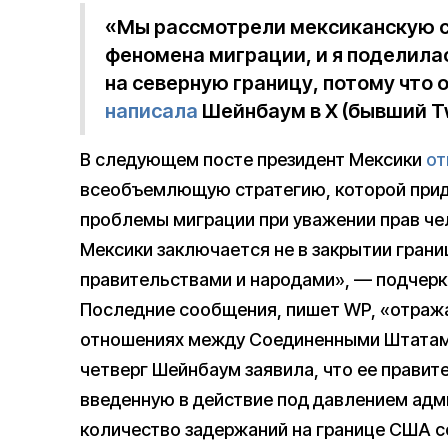
«Мы рассмотрели мексиканскую с
феномена миграции, и я поделила
на северную границу, потому что 
написала
Шейнбаум в X (бывший Tw
В следующем посте президент Мексики
от
всеобъемлющую стратегию, которой при
проблемы миграции при уважении прав че
Мексики заключается не в закрытии грани
правительствами и народами», — подчерк
Последние сообщения, пишет WP, «отража
отношениях между Соединенными Штатами
четверг Шейнбаум заявила, что ее правит
введенную в действие под давлением адм
количество задержаний на границе США с