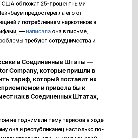
то США обложат 25-процентными
Шейнбаум предостерегла его от
рацией и потреблением наркотиков в
рифами, —
написала
она в письме,
проблемы требуют сотрудничества и
ксики в Соединенные Штаты —
Motor Company, которые пришли в
ить тариф, который поставит их
еприемлемой и привела бы к
ест как в Соединенных Штатах,
.
ом не поднимали тему тарифов в ходе
ему она и республиканец настолько по-