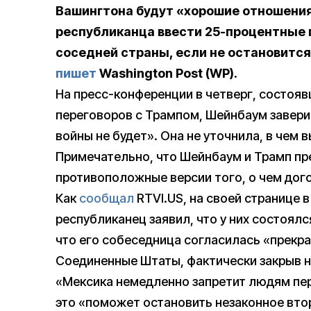
Вашингтона будут «хорошие отношения»
республиканца ввести 25-процентные 
соседней страны, если не остановится
пишет
Washington Post (WP).
На пресс-конференции в четверг, состоя
переговоров с Трампом, Шейнбаум завери
войны не будет». Она не уточнила, в чем 
Примечательно, что Шейнбаум и Трамп п
противоположные версии того, о чем дог
Как
сообщал
RTVI.US, на своей странице в
республиканец заявил, что у них состоял
что его собеседница согласилась «прекра
Соединенные Штаты, фактически закрыв н
«Мексика немедленно запретит людям пер
это «поможет остановить незаконное вто