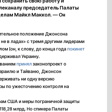
 сохранить свою работу и
елеканалу председатель Палаты
делам Майкл Маккол. — Он
днительное положение Джонсона
 не в ладах» с тремя другими лидерами
ом (он, к слову, до конца года
покинет
держивал Украину.
ованием
принял
законопроект о
Израилю и Тайваню, Джонсон
держивать ни одну версию
еры по ужесточению контроля на
ам США и меры пограничной защиты
118,28 млрд. Но спикера Палаты