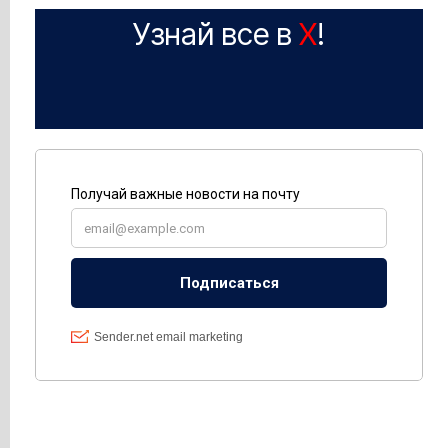
Узнай все в
X
!