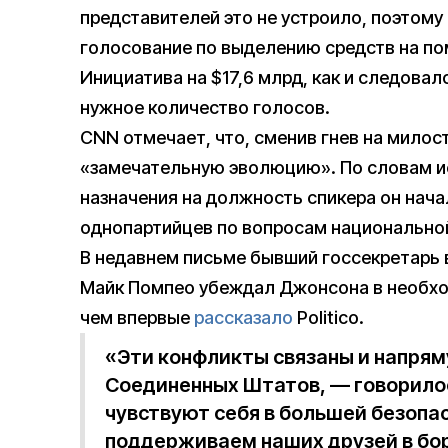
представителей это не устроило, поэтому
голосование по выделению средств на п
Инициатива на $17,6 млрд, как и следова
нужное количество голосов.
CNN отмечает, что, сменив гнев на мило
«замечательную эволюцию». По словам ис
назначения на должность спикера он нач
однопартийцев по вопросам национально
В недавнем письме бывший госсекретарь
Майк Помпео убеждал Джонсона в необхо
чем впервые
рассказало
Politico.
«Эти конфликты связаны и напрям
Соединенных Штатов, — говорило
чувствуют себя в большей безопа
поддерживаем наших друзей в бо