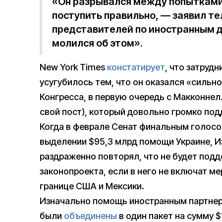
«Он разрывался между попытками
поступить правильно, — заявил т
представителей по иностранным 
молился об этом».
New York Times
констатирует
, что затру
усугубилось тем, что он оказался «сильно
Конгресса, в первую очередь с Макконнелл
свой пост), который довольно громко под
Когда в феврале Сенат финальным голос
выделении $95,3 млрд помощи Украине, 
раздраженно повторял, что не будет под
законопроекта, если в него не включат м
границе США и Мексики.
Изначально помощь иностранным партнер
были
объединены
в один пакет на сумму $