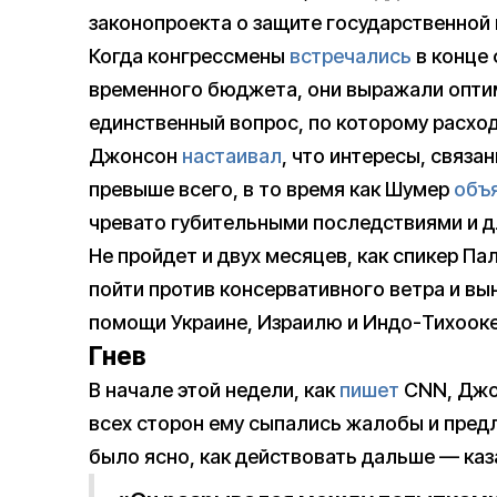
законопроекта о защите государственной 
Когда конгрессмены
встречались
в конце 
временного бюджета, они выражали оптим
единственный вопрос, по которому расхо
Джонсон
настаивал
, что интересы, связа
превыше всего, в то время как Шумер
объ
чревато губительными последствиями и 
Не пройдет и двух месяцев, как спикер П
пойти против консервативного ветра и вы
помощи Украине, Израилю и Индо-Тихооке
Гнев
В начале этой недели, как
пишет
CNN, Джон
всех сторон ему сыпались жалобы и пред
было ясно, как действовать дальше — каза