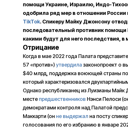
помощи Украине, Израилю, Индо-Тихоо
одобрила ряд мер в отношении России 
TikTok
. Спикеру Майку Джонсону отводи
последовательный противник помощи К
какими будут для него последствия, в 
Отрицание
Когда в мае 2022 года Палата представит
57 «против»)
утвердила
законопроект о в
$40 млрд, поддержка воюющей страны по
который характеризовался двухпартийны
Однако республиканец из Луизианы Майк 
месте
предшественников
Нэнси Пелоси (о
демократами контроля над Палатой предст
Маккарти (он
не выдержал
на посту спике
голосования по его избранию в январе 202