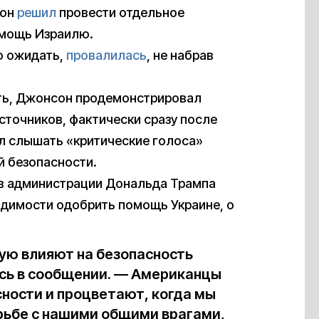
 он
решил
провести отдельное
омощь Израилю.
ло ожидать,
провалилась
, не набрав
сть, Джонсон продемонстрировал
точников, фактически сразу после
ал слышать «критические голоса»
й безопасности.
 в администрации Дональда Трампа
димости одобрить помощь Украине, о
ую влияют на безопасность
сь в сообщении. — Американцы
сности и процветают, когда мы
рьбе с нашими общими врагами,