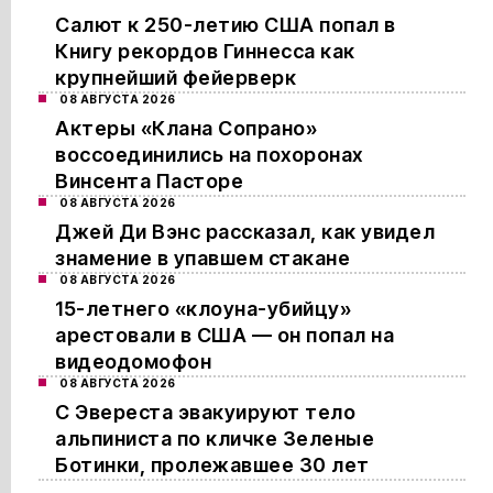
Салют к 250-летию США попал в
Книгу рекордов Гиннесса как
крупнейший фейерверк
08 АВГУСТА 2026
Актеры «Клана Сопрано»
воссоединились на похоронах
Винсента Пасторе
08 АВГУСТА 2026
Джей Ди Вэнс рассказал, как увидел
знамение в упавшем стакане
08 АВГУСТА 2026
15-летнего «клоуна-убийцу»
арестовали в США — он попал на
видеодомофон
08 АВГУСТА 2026
С Эвереста эвакуируют тело
альпиниста по кличке Зеленые
Ботинки, пролежавшее 30 лет