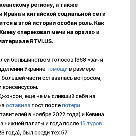
кеанскому региону, а также
и Ирана и китайской социальной сети
тся в этой истории особая роль. Как
иеву «перековал мечи на орала» и
материале RTVI.US.
елей большинством голосов (368 «за» и
ыделении Украине
помощи
в размере
 большей части оставалась вопросом,
м консенсусом.
Джонсон, еще не мысливший себя на
на
оставила
пост после
потери
авителей в ноябре 2022 года) и Кевина
ра нижней палаты и года после
15 туров
3 года), был среди тех 57