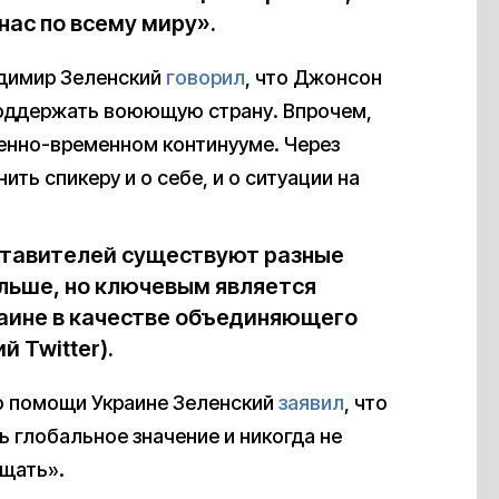
нас по всему миру».
адимир Зеленский
говорил
, что Джонсон
поддержать воюющую страну. Впрочем,
венно-временном континууме. Через
ить спикеру и о себе, и о ситуации на
ставителей существуют разные
альше, но ключевым является
раине в качестве объединяющего
й Twitter).
 о помощи Украине Зеленский
заявил
, что
ь глобальное значение и никогда не
ищать».