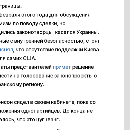
границы.
февраля этого года для обсуждения
изм по поводу сделки, но
дились законотворцы, касался Украины.
нные с внутренней безопасностью, стоят
яснял
, что отсутствие поддержки Киева
для самих США.
алаты представителей
примет
решение
нести на голосование законопроекты о
анскому региону.
сон сидел в своем кабинете, пока со
ложения однопартийцев. До конца не
лось, что это цугцванг.