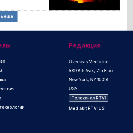
ть еще
елы
Редакция
во
Overseas Media Inc.
а
589 8th Ave., 7th Floor
ика
New York, NY 10018
USA
ествия
а
Телеканал RTVI
 технологии
Mediakit RTVI US