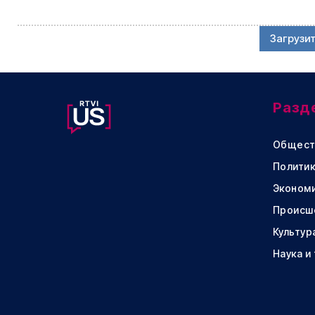
Загрузи
Разд
Общест
Политик
Эконом
Происш
Культур
Наука и