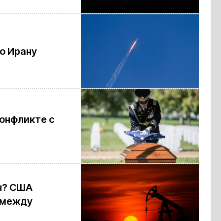
о Ирану
конфликте с
я? США
 между