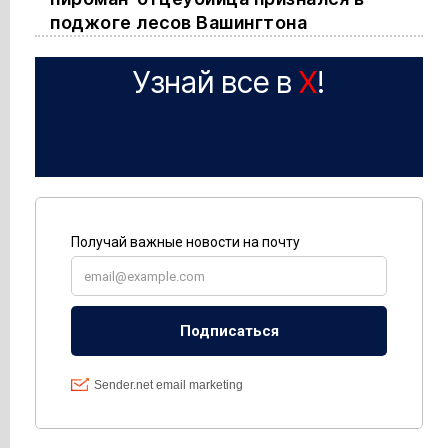
поджоге лесов Вашингтона
Узнай все в
X
!