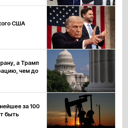
 кого США
рану, а Трамп
ацию, чем до
нейшее за 100
ет быть