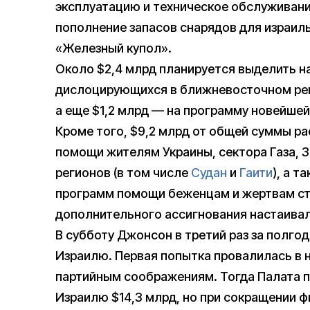
эксплуатацию и техническое обслуживани
пополнение запасов снарядов для израил
«Железный купол».
Около $2,4 млрд планируется выделить н
дислоцирующихся в ближневосточном ре
а еще $1,2 млрд — на программу новейше
Кроме того, $9,2 млрд от общей суммы ра
помощи жителям Украины, сектора Газа, З
регионов (в том числе
Судан
и
Гаити
), а 
программ помощи беженцам и жертвам сти
дополнительного ассигнования настаива
В субботу Джонсон в третий раз за полг
Израилю. Первая попытка провалилась в 
партийным соображениям. Тогда Палата 
Израилю $14,3 млрд, но при сокращении 