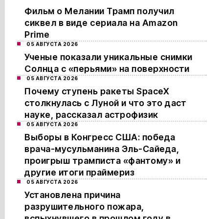
Фильм о Мелании Трамп получил
сиквел в виде сериала на Amazon
Prime
05 АВГУСТА 2026
Ученые показали уникальные снимки
Солнца с «перьями» на поверхности
05 АВГУСТА 2026
Почему ступень ракеты SpaceX
столкнулась с Луной и что это даст
науке, рассказал астрофизик
05 АВГУСТА 2026
Выборы в Конгресс США: победа
врача-мусульманина Эль-Сайеда,
проигрыш трамписта «фантому» и
другие итоги праймериз
05 АВГУСТА 2026
Установлена причина
разрушительного пожара,
вспыхнувшего в прошлом году в