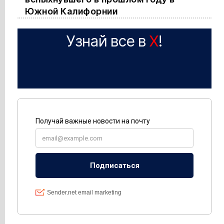
Южной Калифорнии
Узнай все в
X
!