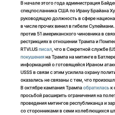
В начале этого года администрация Байд
спецпосланника США по Ирану Брайана Хук
руководящую должность в сфере национал
в числе прочих винил в гибели Сулеймани.
против 51 американского чиновника в связ
рестрикциях в отношении Трампа и Помп
RTVI.US
писал
, что в Секретной службе (
покушения
на Трампа на митинге в Батлер
информацией о готовящейся Ираном атаке
USSS в связи с этим усилила охрану полит
оказались не связаны с тем, что произошл
В октябре кампания Трампа
обратилась
к 
просьбой расширить ограничения на поле
проведения митингов республиканца и за
со сторонниками в семи колеблющихся ш