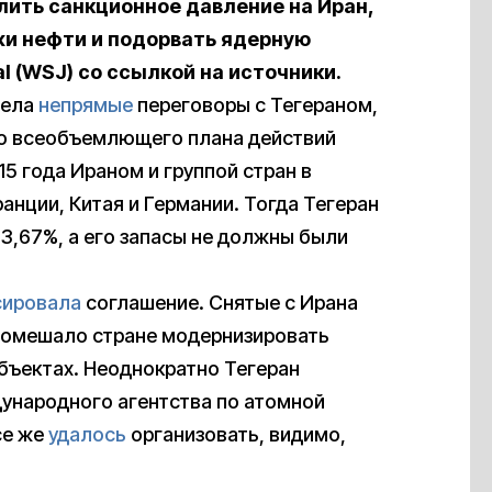
лить санкционное давление на Иран,
жи нефти и подорвать ядерную
al (WSJ) со ссылкой на источники.
вела
непрямые
переговоры с Тегераном,
о всеобъемлющего плана действий
15 года Ираном и группой стран в
анции, Китая и Германии. Тогда Тегеран
 3,67%, а его запасы не должны были
сировала
соглашение. Снятые с Ирана
 помешало стране модернизировать
бъектах. Неоднократно Тегеран
дународного агентства по атомной
се же
удалось
организовать, видимо,