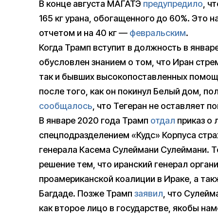
В конце августа МАГАТЭ
предупредило
, ч
165 кг урана, обогащенного до 60%. Это н
отчетом и на 40 кг —
февральским
.
Когда Трамп вступит в должность в январе
обусловлен знанием о том, что Иран стре
так и бывших высокопоставленных помощ
после того, как он покинул Белый дом, п
сообщалось
, что Тегеран не оставляет п
В январе 2020 года Трамп
отдал
приказ о
спецподразделением «Кудс» Корпуса стр
генерала Касема Сулеймани Сулеймани. Т
решение тем, что иранский генерал орган
проамериканской коалиции в Ираке, а так
Багдаде. Позже Трамп
заявил
, что Сулейм
как второе лицо в государстве, якобы на