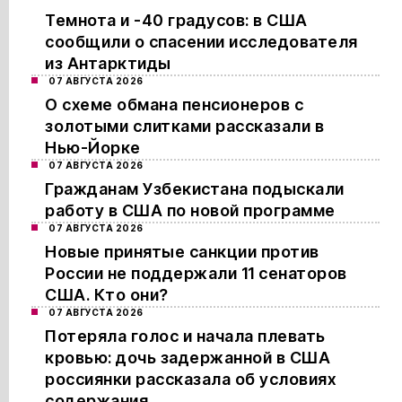
Темнота и -40 градусов: в США
сообщили о спасении исследователя
из Антарктиды
07 АВГУСТА 2026
О схеме обмана пенсионеров с
золотыми слитками рассказали в
Нью-Йорке
07 АВГУСТА 2026
Гражданам Узбекистана подыскали
работу в США по новой программе
07 АВГУСТА 2026
Новые принятые санкции против
России не поддержали 11 сенаторов
США. Кто они?
07 АВГУСТА 2026
Потеряла голос и начала плевать
кровью: дочь задержанной в США
россиянки рассказала об условиях
содержания