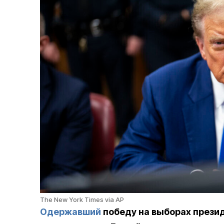
The New York Times via AP
Одержавший
победу на выборах прези