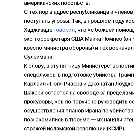
американских посольств.
С тех пор в адрес республиканца и члено
поступать угрозы. Так, в прошлом году 
Хаджизаде
говорил
, что «с божьей помощ
экс-госсекретаря США Майка Помпео (он
кресло министра обороны) и тех военачал
Сулеймани.
К слову, в эту пятницу Министерство юс
спецслужбы в подготовке убийства Трамп
Карлайл «Поп» Ривера и Джонатан Лоудхо
Шакери остается на свободе за пределам
прокуроры, «было поручено руководить 
осуществления планов Ирана по убийства
познакомились в тюрьме — их наняли аге
стражей исламской революции (КСИР).