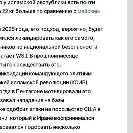
то у исламской республики есть почти
а 22 кг больше по сравнению с
майским
 2025 года, его подход, вероятно, будет
мился ликвидировать как его самого,
ников по национальной безопасности
олагает WSJ. В прошлом месяце
опыток осуществить это.
 ликвидации командующего элитным
ажей исламской революции (КСИР)
огда в Пентагоне мотивировали это
изовал нападения на базы
же одобрил атаки на посольство США в
ани, который в Иране воспринимался
меревался подорвать несколько