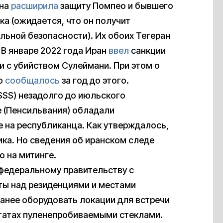
ена
расширила
защиту Помпео и бывшего
а (ожидается, что он получит
ьной безопасности). Их обоих Тегеран
 В январе 2022 года Иран
ввел
санкции
и с убийством Сулеймани. При этом о
ео
сообщалось
за год до этого.
USSS) незадолго до июльского
е (Пенсильвания) обладали
 на республиканца. Как утверждалось,
ика. Но сведения об иранском следе
о на митинге.
федеральному правительству с
ты над резиденциями и местами
ранее оборудовать локации для встречи
татах пуленепробиваемыми стеклами.