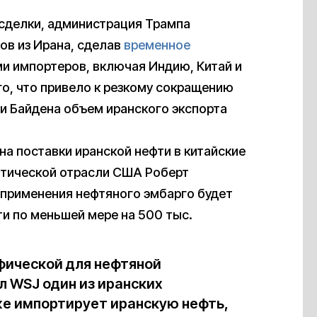
 сделки, администрация Трампа
ов из Ирана, сделав
временное
ьми импортеров, включая Индию, Китай и
о, что привело к резкому сокращению
ии Байдена объем иранского экспорта
а поставки иранской нефти в китайские
етической отрасли США Роберт
 применения нефтяного эмбарго будет
ти по меньшей мере на 500 тыс.
фической для нефтяной
 WSJ один из иранских
уже импортирует иранскую нефть,