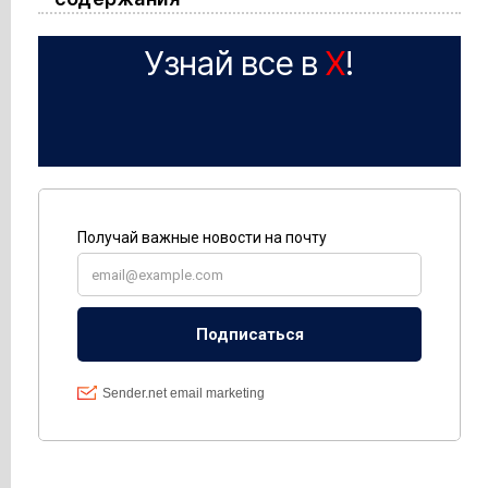
Узнай все в
X
!