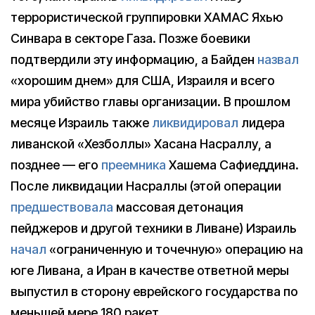
террористической группировки ХАМАС Яхью
Синвара в секторе Газа. Позже боевики
подтвердили эту информацию, а Байден
назвал
«хорошим днем» для США, Израиля и всего
мира убийство главы организации. В прошлом
месяце Израиль также
ликвидировал
лидера
ливанской «Хезболлы» Хасана Насраллу, а
позднее — его
преемника
Хашема Сафиеддина.
После ликвидации Насраллы (этой операции
предшествовала
массовая детонация
пейджеров и другой техники в Ливане) Израиль
начал
«ограниченную и точечную» операцию на
юге Ливана, а Иран в качестве ответной меры
выпустил в сторону еврейского государства по
меньшей мере 180 ракет.