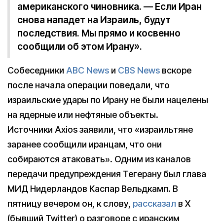
американского чиновника. — Если Иран
снова нападет на Израиль, будут
последствия. Мы прямо и косвенно
сообщили об этом Ирану».
Собеседники
ABC News
и
CBS News
вскоре
после начала операции поведали, что
израильские удары по Ирану не были нацелены
на ядерные или нефтяные объекты.
Источники Axios заявили, что «израильтяне
заранее сообщили иранцам, что они
собираются атаковать». Одним из каналов
передачи предупреждения Тегерану был глава
МИД Нидерландов Каспар Вельдкамп. В
пятницу вечером он, к слову,
рассказал
в X
(бывший Twitter) о разговоре с иранским