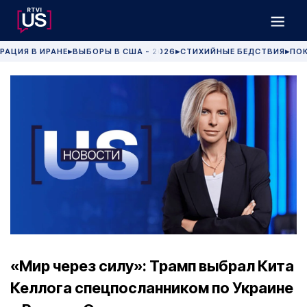
РАЦИЯ В ИРАНЕ
ВЫБОРЫ В США - 2026
СТИХИЙНЫЕ БЕДСТВИЯ
ПОК
▶
▶
▶
«Мир через силу»: Трамп выбрал Кита
Келлога спецпосланником по Украине