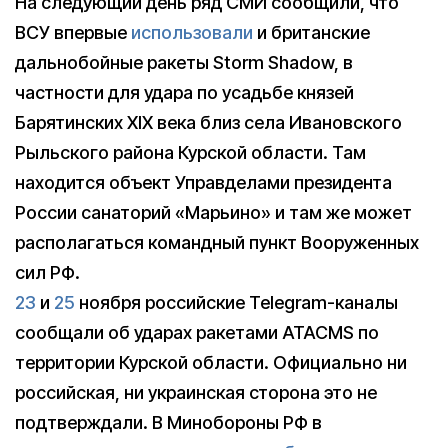
На следующий день ряд СМИ сообщили, что
ВСУ впервые
использовали
и британские
дальнобойные ракеты Storm Shadow, в
частности для удара по усадьбе князей
Барятинских XIX века близ села Ивановского
Рыльского района Курской области. Там
находится объект Управделами президента
России санаторий «Марьино» и там же может
располагаться командный пункт Вооруженных
сил РФ.
23
и
25
ноября российские Telegram-каналы
сообщали об ударах ракетами ATACMS по
территории Курской области. Официально ни
российская, ни украинская сторона это не
подтверждали. В Минобороны РФ в