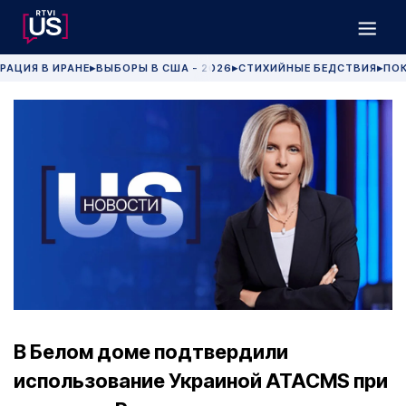
РАЦИЯ В ИРАНЕ
ВЫБОРЫ В США - 2026
СТИХИЙНЫЕ БЕДСТВИЯ
ПОК
▶
▶
▶
В Белом доме подтвердили
использование Украиной ATACMS при