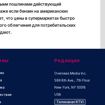
говыми пошлинами действующей
аже если бензин на американских
ет, что цены в супермаркетах быстро
ого облегчения для потребительских
идают.
елы
Редакция
во
Overseas Media Inc.
а
589 8th Ave., 7th Floor
ика
New York, NY 10018
USA
ествия
а
Телеканал RTVI