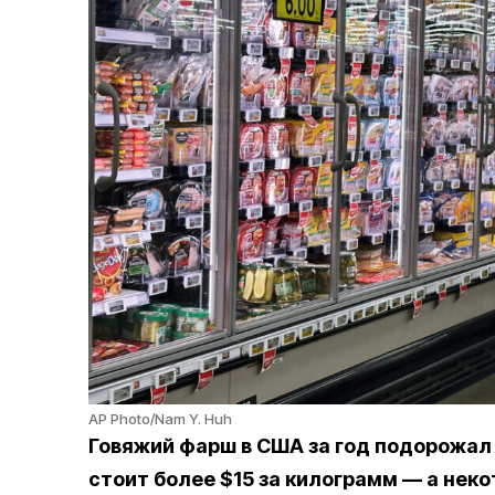
AP Photo/Nam Y. Huh
Говяжий фарш в США за год подорожал 
стоит более $15 за килограмм — а не