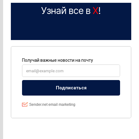
Узнай все в
X
!