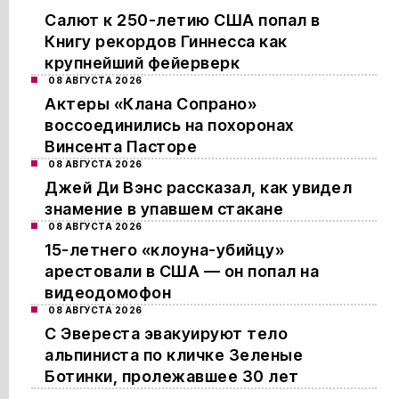
Салют к 250-летию США попал в
Книгу рекордов Гиннесса как
крупнейший фейерверк
08 АВГУСТА 2026
Актеры «Клана Сопрано»
воссоединились на похоронах
Винсента Пасторе
08 АВГУСТА 2026
Джей Ди Вэнс рассказал, как увидел
знамение в упавшем стакане
08 АВГУСТА 2026
15-летнего «клоуна-убийцу»
арестовали в США — он попал на
видеодомофон
08 АВГУСТА 2026
С Эвереста эвакуируют тело
альпиниста по кличке Зеленые
Ботинки, пролежавшее 30 лет