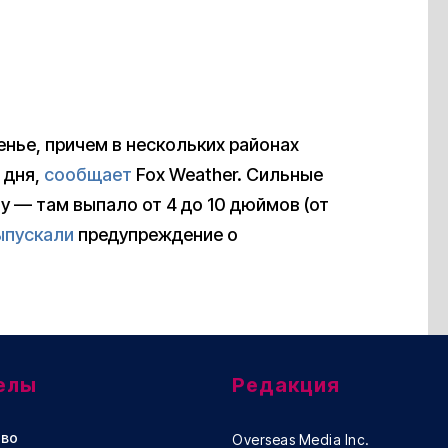
нье, причем в нескольких районах
 дня,
сообщает
Fox Weather. Сильные
 — там выпало от 4 до 10 дюймов (от
ыпускали
предупреждение о
елы
Редакция
во
Overseas Media Inc.