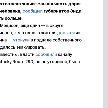
затоплена
значительная часть дорог.
 человека,
сообщил
губернатор Энди
ть больше.
 Мэдисон, еще один — в округе
исона, тело одного жителя
достали
из
щина —
утонули
в подвале собственного
удалось эвакуировать.
известны. Власти
сообщили
каналу
ucky Route 290, но не уточнили, была