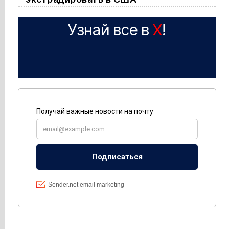
Узнай все в
X
!