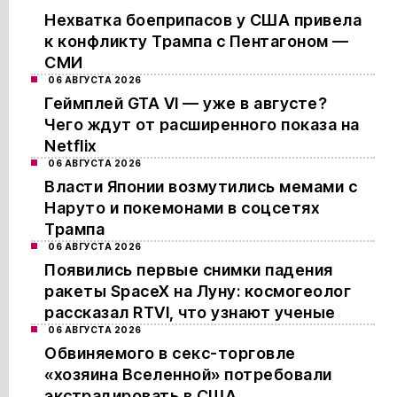
Нехватка боеприпасов у США привела
к конфликту Трампа с Пентагоном —
СМИ
06 АВГУСТА 2026
Геймплей GTA VI — уже в августе?
Чего ждут от расширенного показа на
Netflix
06 АВГУСТА 2026
Власти Японии возмутились мемами с
Наруто и покемонами в соцсетях
Трампа
06 АВГУСТА 2026
Появились первые снимки падения
ракеты SpaceX на Луну: космогеолог
рассказал RTVI, что узнают ученые
06 АВГУСТА 2026
Обвиняемого в секс-торговле
«хозяина Вселенной» потребовали
экстрадировать в США