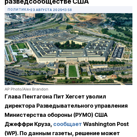
разведсообществе США
ПОЛИТИКА
23 АВГУСТА 2025
13:58
AP Photo/Alex Brandon
Глава Пентагона Пит Хегсет уволил
директора Разведывательного управления
Министерства обороны (РУМО) США
Джеффри Круза,
сообщает
Washington Post
(WP). По данным газеты, решение может