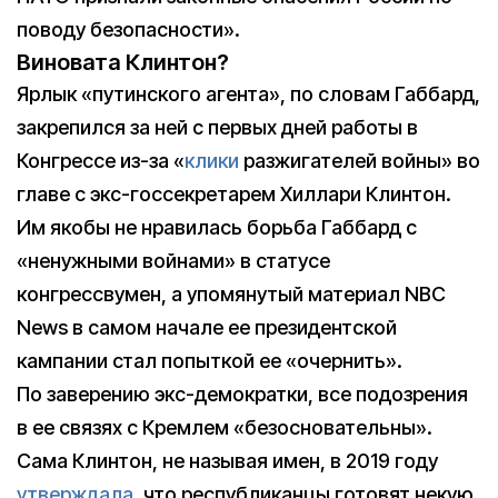
поводу безопасности».
Виновата Клинтон?
Ярлык «путинского агента», по словам Габбард,
закрепился за ней с первых дней работы в
Конгрессе из-за «
клики
разжигателей войны» во
главе с экс-госсекретарем Хиллари Клинтон.
Им якобы не нравилась борьба Габбард с
«ненужными войнами» в статусе
конгрессвумен, а упомянутый материал NBC
News в самом начале ее президентской
кампании стал попыткой ее «очернить».
По заверению экс-демократки, все подозрения
в ее связях с Кремлем «безосновательны».
Сама Клинтон, не называя имен, в 2019 году
утверждала
, что республиканцы готовят некую