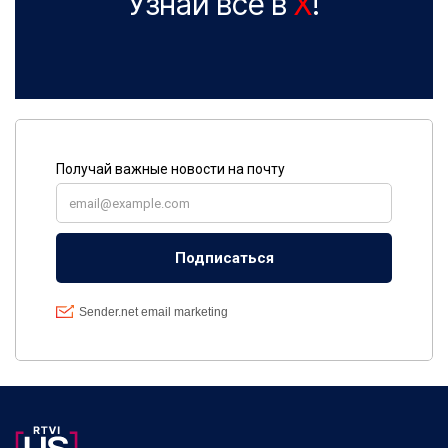
Узнай все в
X
!