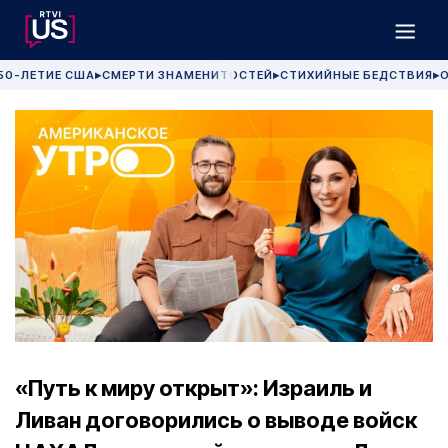
50-ЛЕТИЕ США
СМЕРТИ ЗНАМЕНИТОСТЕЙ
СТИХИЙНЫЕ БЕДСТВИЯ
О
▶
▶
▶
«Путь к миру открыт»: Израиль и
Ливан договорились о выводе войск