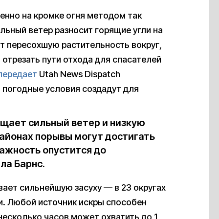
енно на кромке огня методом так
льный ветер разносит горящие угли на
т пересохшую растительность вокруг,
 отрезать пути отхода для спасателей
передает
Utah News Dispatch
и погодные условия создадут для
ещает сильный ветер и низкую
районах порывы могут достигать
влажность опустится до
ла Барнс.
ает сильнейшую засуху — в 23 округах
. Любой источник искры способен
несколько часов может охватить до 1