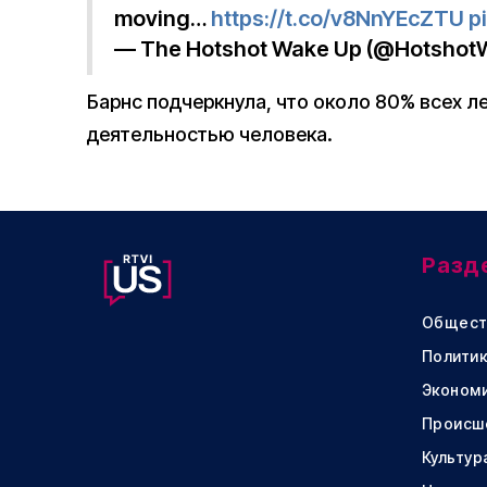
moving…
https://t.co/v8NnYEcZTU
p
— The Hotshot Wake Up (@Hotshot
Барнс подчеркнула, что около 80% всех 
деятельностью человека.
Разд
Общест
Политик
Эконом
Происш
Культур