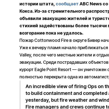
истории штата,
сообщает
ABC News со 
Кокса. Из-за стремительного распрост
объявили эвакуацию жителей и туристо
стихией задействованы более тысячи 
возгорание пока не удалось.
Пожар Cottonwood Fire в округе Бивер нач
Уже к вечеру пламя начало приближаться 
Valley, после чего местные жители и отд
эвакуации. Среди пострадавших объекто
курорт Eagle Point Resort — он уничтожен
полностью перекрыта одна из автомагист
An incredible view of firing Ops on t
to build containment and completed 
yesterday, but fire weather and wind
Fire managers and crews continue to