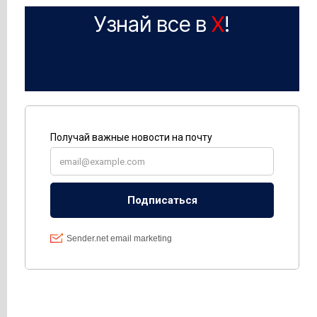
Узнай все в
X
!