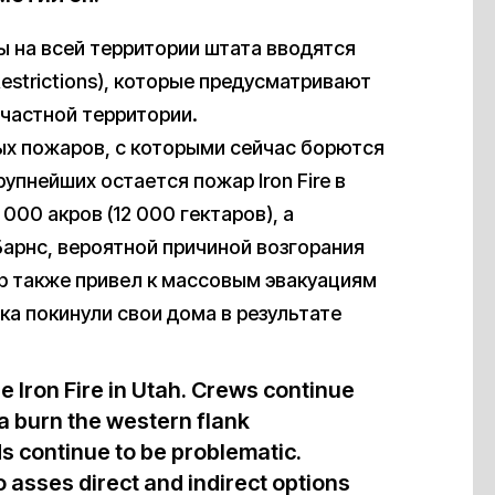
ы на всей территории штата вводятся
Restrictions), которые предусматривают
 частной территории.
ых пожаров, с которыми сейчас борются
упнейших остается пожар Iron Fire в
00 акров (12 000 гектаров), а
арнс, вероятной причиной возгорания
р также привел к массовым эвакуациям
а покинули свои дома в результате
he Iron Fire in Utah. Crews continue
a burn the western flank
s continue to be problematic.
 asses direct and indirect options