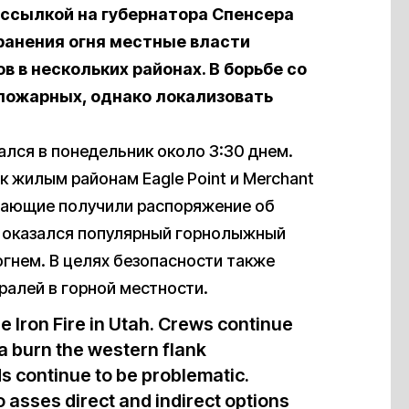
ссылкой на губернатора Спенсера
ранения огня местные власти
в в нескольких районах.
В борьбе со
пожарных, однако локализовать
ался в понедельник около 3:30 днем.
к жилым районам Eagle Point и Merchant
ыхающие получили распоряжение об
в оказался популярный горнолыжный
 огнем. В целях безопасности также
ралей в горной местности.
he Iron Fire in Utah. Crews continue
a burn the western flank
s continue to be problematic.
 asses direct and indirect options