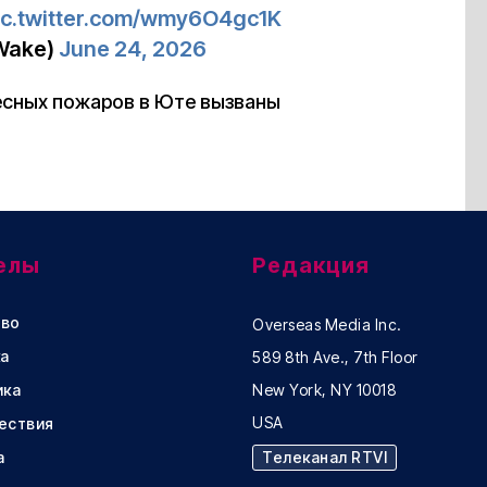
ic.twitter.com/wmy6O4gc1K
Wake)
June 24, 2026
лесных пожаров в Юте вызваны
елы
Редакция
во
Overseas Media Inc.
а
589 8th Ave., 7th Floor
ика
New York, NY 10018
USA
ествия
а
Телеканал RTVI