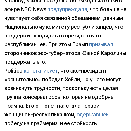
К слову, Хейли незадолго до выхода из гонки в
эфире NBC News
предупреждала
, что больше не
чувствует себя связанной обещанием, данным
Национальному комитету республиканцев, что
поддержит кандидата в президенты от
республиканцев. При этом Трамп
призывал
сторонников экс-губернатора Южной Каролины
поддержать его.
Politico
констатирует
, что экс-президент
«решительно» победил Хейли, но у него могут
возникнуть трудности, поскольку есть целая
группа консерваторов, которая не одобряет
Трампа. Его оппонентка стала первой
женщиной-республиканкой,
одержавшей
победу на праймериз, и ее стойкость