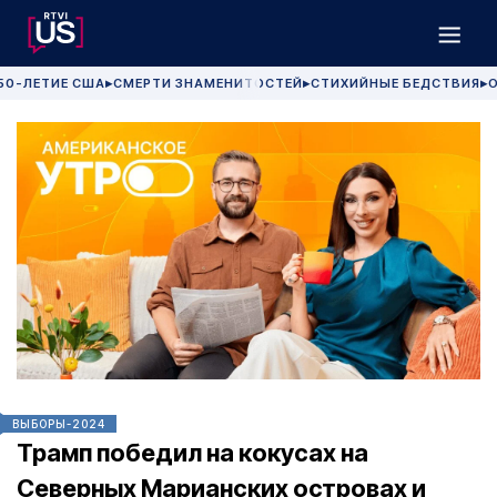
50-ЛЕТИЕ США
СМЕРТИ ЗНАМЕНИТОСТЕЙ
СТИХИЙНЫЕ БЕДСТВИЯ
О
▶
▶
▶
ВЫБОРЫ-2024
Трамп победил на кокусах на
Северных Марианских островах и