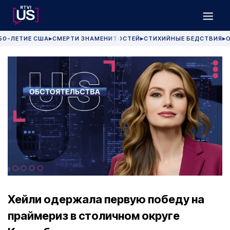
50-ЛЕТИЕ США
СМЕРТИ ЗНАМЕНИТОСТЕЙ
СТИХИЙНЫЕ БЕДСТВИЯ
О
▶
▶
▶
Хейли одержала первую победу на
праймериз в столичном округе