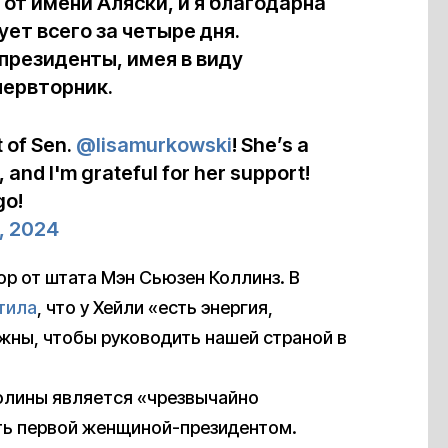
от имени Аляски, и я благодарна
ует всего за четыре дня.
президенты, имея в виду
первторник.
 of Sen.
@lisamurkowski
! She’s a
 and I'm grateful for her support!
go!
, 2024
р от штата Мэн Сьюзен Коллинз. В
тила
, что у Хейли «есть энергия,
жны, чтобы руководить нашей страной в
олины является «чрезвычайно
ть первой женщиной-президентом.