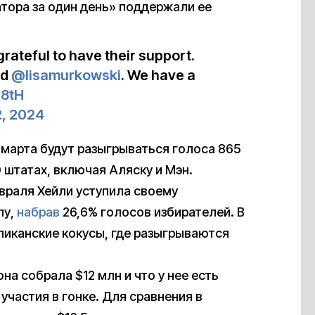
атора за один день» поддержали ее
rateful to have their support.
nd
@lisamurkowski
. We have a
h8tH
, 2024
5 марта будут разыгрываться голоса 865
 штатах, включая Аляску и Мэн.
враля Хейли уступила своему
пу,
набрав
26,6% голосов избирателей. В
иканские кокусы, где разыгрываются
она собрала $12 млн и что у нее есть
частия в гонке. Для сравнения в