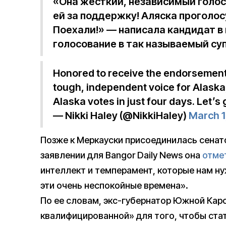
«Она жесткий, независимый голос 
ей за поддержку! Аляска проголос
Поехали!» — написала кандидат в 
голосование в так называемый су
Honored to receive the endorsement
tough, independent voice for Alaska,
Alaska votes in just four days. Let’s 
— Nikki Haley (@NikkiHaley)
March 1
Позже к Меркауски присоединилась сенато
заявлении для Bangor Daily News она
отме
интеллект и темперамент, которые нам ну
эти очень неспокойные времена».
По ее словам, экс-губернатор Южной Кар
квалифицированной» для того, чтобы ста