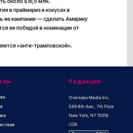
ть около $16,5 млн.
ия в праймериз и кокусах в
ль ее кампании — сделать Америку
тся ее победой в номинации от
вляется «анти-трамповской».
елы
Редакция
во
Overseas Media Inc.
а
589 8th Ave., 7th Floor
ика
New York, NY 10018
USA
ествия