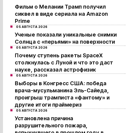
Фильм о Мелании Трамп получил
сиквел в виде сериала на Amazon
Prime
05 АВГУСТА 2026
Ученые показали уникальные снимки
Солнца с «перьями» на поверхности
05 АВГУСТА 2026
Почему ступень ракеты SpaceX
столкнулась с Луной и что это даст
науке, рассказал астрофизик
05 АВГУСТА 2026
Выборы в Конгресс США: победа
врача-мусульманина Эль-Сайеда,
проигрыш трамписта «фантому» и
другие итоги праймериз
05 АВГУСТА 2026
Установлена причина
разрушительного пожара,
вспыхнувшего в прошлом году в