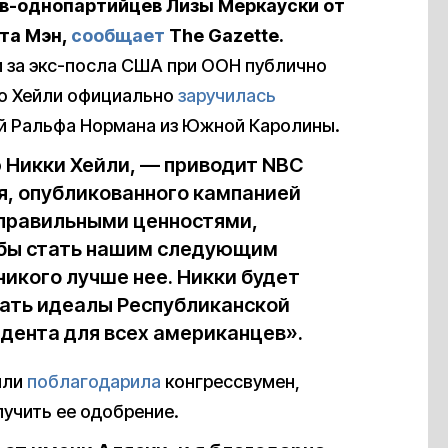
в-однопартийцев Лизы Меркауски от
та Мэн,
сообщает
The Gazette.
и за экс-посла США при ООН публично
го Хейли официально
заручилась
й Ральфа Нормана из Южной Каролины.
 Никки Хейли, — приводит NBC
я, опубликованного кампанией
 правильными ценностями,
обы стать нашим следующим
никого лучше нее. Никки будет
вать идеалы Республиканской
идента для всех американцев».
ейли
поблагодарила
конгрессвумен,
лучить ее одобрение.