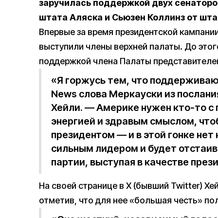
заручилась поддержкой двух сенаторо
штата Аляска и Сьюзен Коллинз от шта
Впервые за время президентской кампани
выступили члены верхней палаты. До это
поддержкой члена Палаты представителе
«Я горжусь тем, что поддерживаю
News слова Меркауски из послани
Хейли. — Америке нужен кто-то с
энергией и здравым смыслом, чт
президентом — и в этой гонке нет 
сильным лидером и будет отстаи
партии, выступая в качестве през
На своей странице в X (бывший Twitter) Х
отметив, что для нее «большая честь» по