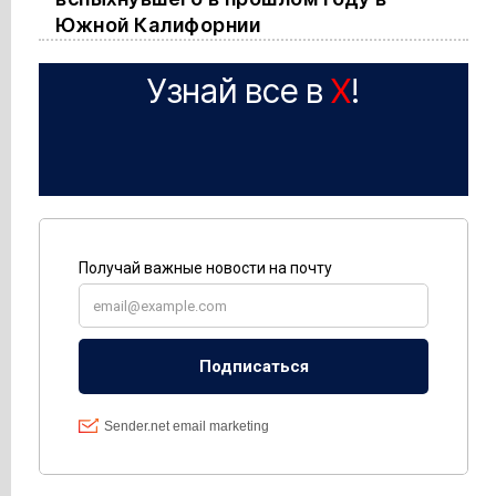
Южной Калифорнии
Узнай все в
X
!