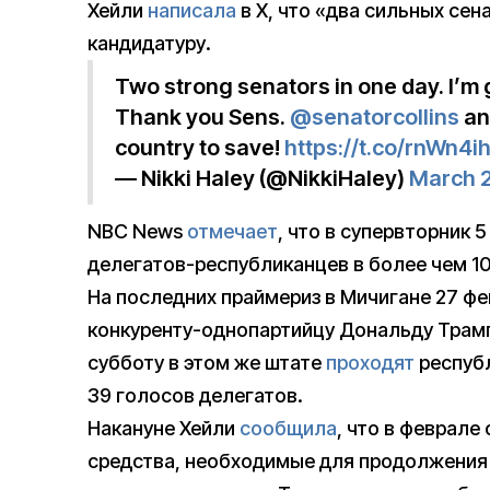
Хейли
написала
в X, что «два сильных сен
кандидатуру.
Two strong senators in one day. I’m g
Thank you Sens.
@senatorcollins
a
country to save!
https://t.co/rnWn4i
— Nikki Haley (@NikkiHaley)
March 2
NBC News
отмечает
, что в супервторник 
делегатов-республиканцев в более чем 10
На последних праймериз в Мичигане 27 фе
конкуренту-однопартийцу Дональду Трам
субботу в этом же штате
проходят
республ
39 голосов делегатов.
Накануне Хейли
сообщила
, что в феврале 
средства, необходимые для продолжения у