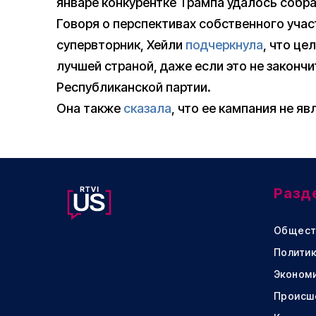
январе конкурентке Трампа удалось собра
Говоря о перспективах собственного участ
супервторник, Хейли
подчеркнула
, что це
лучшей страной, даже если это не закончи
Республиканской партии.
Она также
сказала
, что ее кампания не я
Разд
Общест
Политик
Эконом
Происш