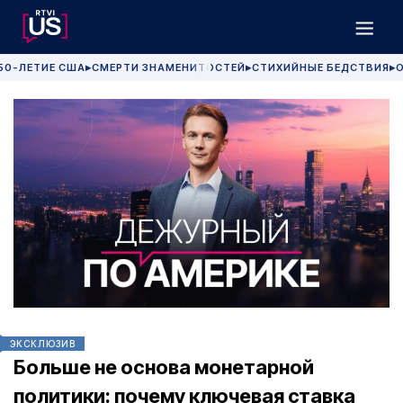
50-ЛЕТИЕ США
СМЕРТИ ЗНАМЕНИТОСТЕЙ
СТИХИЙНЫЕ БЕДСТВИЯ
О
▶
▶
▶
ЭКСКЛЮЗИВ
Больше не основа монетарной
политики: почему ключевая ставка