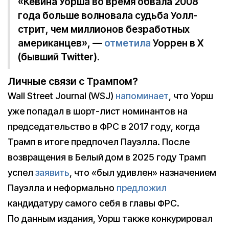
«Кевина Уорша во время обвала 2008
года больше волновала судьба Уолл-
стрит, чем миллионов безработных
американцев», —
отметила
Уоррен в X
(бывший Twitter).
Личные связи с Трампом?
Wall Street Journal (WSJ)
напоминает
, что Уорш
уже попадал в шорт-лист номинантов на
председательство в ФРС в 2017 году, когда
Трамп в итоге предпочел Пауэлла. После
возвращения в Белый дом в 2025 году Трамп
успел
заявить
, что «был удивлен» назначением
Пауэлла и неформально
предложил
кандидатуру самого себя в главы ФРС.
По данным издания, Уорш также конкурировал