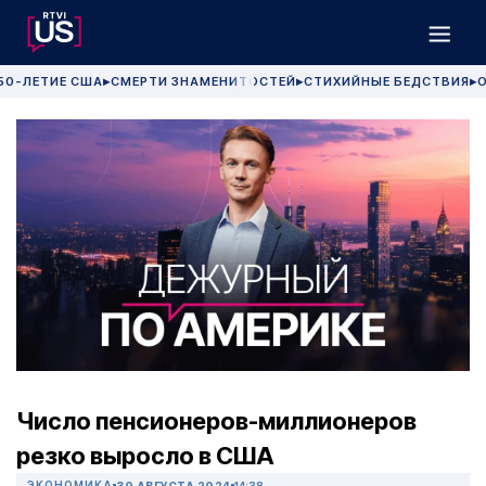
50-ЛЕТИЕ США
СМЕРТИ ЗНАМЕНИТОСТЕЙ
СТИХИЙНЫЕ БЕДСТВИЯ
О
▶
▶
▶
Число пенсионеров-миллионеров
резко выросло в США
ЭКОНОМИКА
30 АВГУСТА 2024
14:38