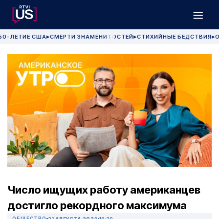
50-ЛЕТИЕ США
СМЕРТИ ЗНАМЕНИТОСТЕЙ
СТИХИЙНЫЕ БЕДСТВИЯ
О
▶
▶
▶
Число ищущих работу американцев
достигло рекордного максимума
ОБЩЕСТВО
21 АВГУСТА 2024
19:20