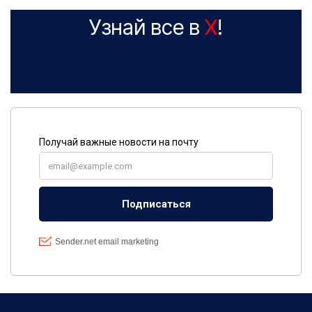
Узнай все в
X
!