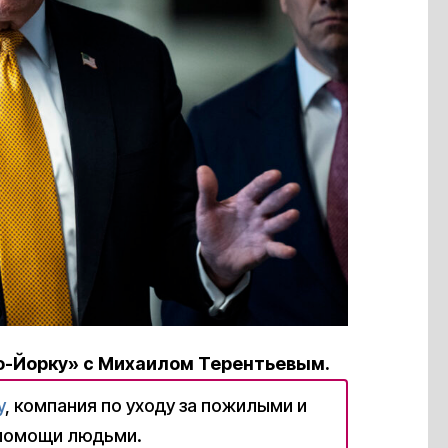
ю-Йорку» с Михаилом Терентьевым.
y
, компания по уходу за пожилыми и
помощи людьми.