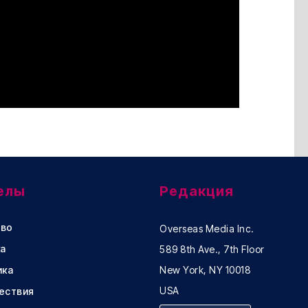
елы
Редакция
во
Overseas Media Inc.
а
589 8th Ave., 7th Floor
ика
New York, NY 10018
USA
ествия