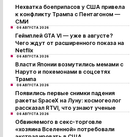
Нехватка боеприпасов у США привела
к конфликту Трампа с Пентагоном —
СМИ
06 АВГУСТА 2026
Геймплей GTA VI — уже в августе?
Чего ждут от расширенного показа на
Netflix
06 АВГУСТА 2026
Власти Японии возмутились мемами с
Наруто и покемонами в соцсетях
Трампа
06 АВГУСТА 2026
Появились первые снимки падения
ракеты SpaceX на Луну: космогеолог
рассказал RTVI, что узнают ученые
06 АВГУСТА 2026
Обвиняемого в секс-торговле
«хозяина Вселенной» потребовали
экстрадировать в США