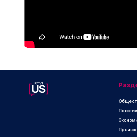
Разд
Общест
Политик
Эконом
Происш