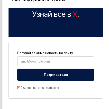
Узнай все в
X
!