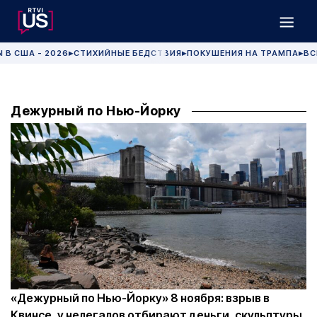
 В США - 2026
СТИХИЙНЫЕ БЕДСТВИЯ
ПОКУШЕНИЯ НА ТРАМПА
ВС
▶
▶
▶
Дежурный по Нью-Йорку
«Дежурный по Нью-Йорку» 8 ноября: взрыв в
Квинсе, у нелегалов отбирают деньги, скульптуры