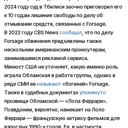
2024 году суд в Тбилиси заочно приговорил его
к 10 годам лишения свободы по делу об
отмывании средств, связанных с Forsage.
В 2022 году CBS News
сообщал
, что по делу
Forsage обвинения предъявлены также
нескольким американским промоутерам,
занимавшимся рекламой сервиса.
Минюст США не уточняет, какую именно роль
играла Обламская в работе группы, однако в
ряде СМИ ее
называют
«богиней» Forsage.
Также в судебных документах
упомянуто
прозвище Обламской — «Лола Феррари».
Псевдоним, вероятно, намекает на Лоло
Феррари — французскую актрису фильмов для
взрослых 1990-х годов. Ее, в частности,