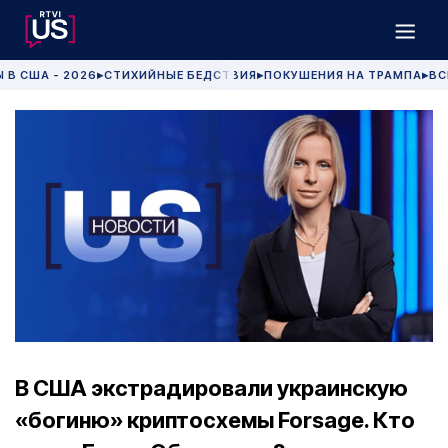
 В США - 2026
СТИХИЙНЫЕ БЕДСТВИЯ
ПОКУШЕНИЯ НА ТРАМПА
ВС
▶
▶
▶
В США экстрадировали украинскую
«богиню» криптосхемы Forsage. Кто