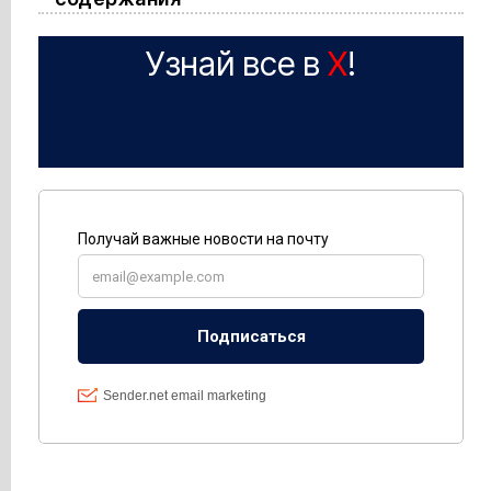
Узнай все в
X
!