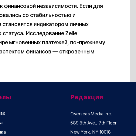
к финансовой независимости. Если для
овались со стабильностью и
е становятся индикатором личных
 статуса. Исследование Zelle
мире мгновенных платежей, по-прежнему
 аспектом финансов — откровенным
елы
Редакция
во
Overseas Media Inc.
а
589 8th Ave., 7th Floor
ика
New York, NY 10018