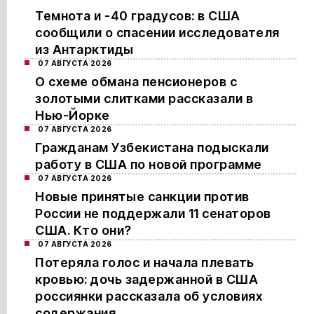
Темнота и -40 градусов: в США
сообщили о спасении исследователя
из Антарктиды
07 АВГУСТА 2026
О схеме обмана пенсионеров с
золотыми слитками рассказали в
Нью-Йорке
07 АВГУСТА 2026
Гражданам Узбекистана подыскали
работу в США по новой программе
07 АВГУСТА 2026
Новые принятые санкции против
России не поддержали 11 сенаторов
США. Кто они?
07 АВГУСТА 2026
Потеряла голос и начала плевать
кровью: дочь задержанной в США
россиянки рассказала об условиях
содержания