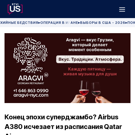
ХИЙНЫЕ БЕДСТВИЯ
ОПЕРАЦИЯ В ИРАНЕ
ВЫБОРЫ В США - 2026
ПОК
▶
▶
▶
Конец эпохи суперджамбо? Airbus
A380 исчезает из расписания Qatar