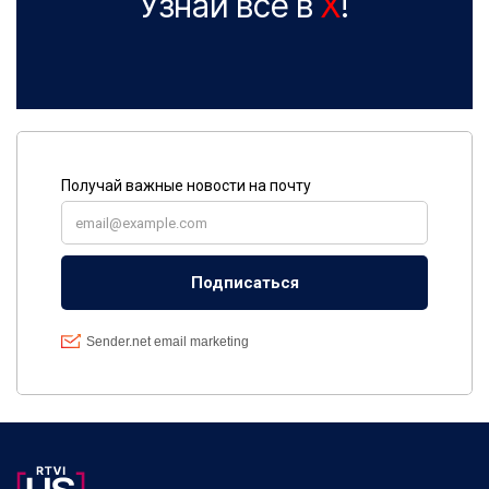
Узнай все в
X
!