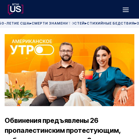
50-ЛЕТИЕ США
СМЕРТИ ЗНАМЕНИТОСТЕЙ
СТИХИЙНЫЕ БЕДСТВИЯ
О
▶
▶
▶
Обвинения предъявлены 26
пропалестинским протестующим,