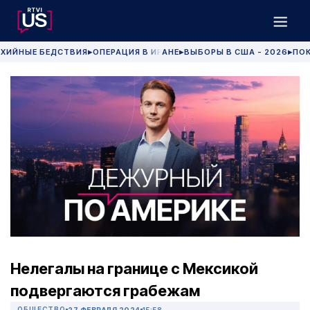
ХИЙНЫЕ БЕДСТВИЯ
ОПЕРАЦИЯ В ИРАНЕ
ВЫБОРЫ В США - 2026
ПОК
▶
▶
▶
Нелегалы на границе с Мексикой
подвергаются грабежам
ОБЩЕСТВО
27 ФЕВРАЛЯ 2024
15:58