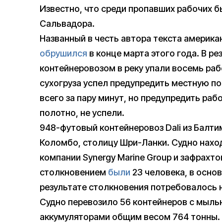
Известно, что среди пропавших рабочих 
Сальвадора.
Названный в честь автора текста америка
обрушился
в конце марта этого года. В ре
контейнеровозом в реку упали восемь раб
сухогруза успел предупредить местную п
всего за пару минут, но предупредить ра
полотно, не успели.
948-футовый контейнеровоз Dali из Балт
Коломбо, столицу Шри-Ланки. Судно нахо
компании Synergy Marine Group и зафрахто
столкновением
были
23 человека, в осно
результате столкновения потребовалось 
Судно перевозило 56 контейнеров с мыль
аккумуляторами общим весом 764 тонны. 