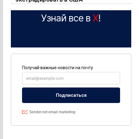
Узнай все в
X
!