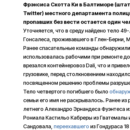
Фрэнсиса Скотта Ки в Балтиморе (шта
Twitter) местного департамента полици
пропавших без вести остается один че
Уточняется, что в среду найдено тело 49
Гонсалеса, проживавшего в Глен-Берни, 
Ранее спасательные команды обнаружили 
использовалась рабочими при ремонте дор
врезался контейнеровоз Dali, что и привел
грузовике, перед столкновением находил
посвященном решению проблемы разруше
Тело четвертого погибшего было
обнару
семьи его имя не раскрывалось. Ранее из 
летнего Алехандро Эрнандеса Фуэнтеса и
Рониала Кастильо Кабреры из Гватемалы 
Сандовала,
переехавшего
из Гондураса 18