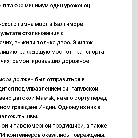
был также минимум один уроженец
нского гимна мост в Балтиморе
зультате столкновения с
очих, выжили только двое. Экипаж
олицию, закрывшую мост от транспорта
бочих, ремонтировавших дорожное
имора должен был отправиться в
дится под управлением сингапурской
вано датской Maersk, на его борту перед
вном граждане Индии. Одному их них в
наложить швы.
ной и парфюмерной продукцией, а также
14 контейнеров оказались повреждены.