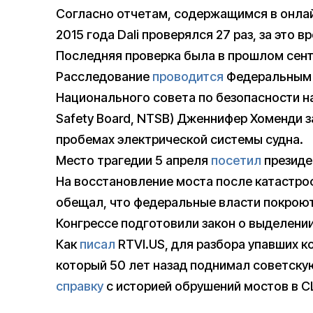
Согласно отчетам, содержащимся в онлайн
2015 года Dali проверялся 27 раз, за это 
Последняя проверка была в прошлом сент
Расследование
проводится
Федеральным 
Национального совета по безопасности на 
Safety Board, NTSB) Дженнифер Хоменди з
пробемах электрической системы судна.
Место трагедии 5 апреля
посетил
президе
На восстановление моста после катастро
обещал, что федеральные власти покроют
Конгрессе подготовили закон о выделении
Как
писал
RTVI.US, для разбора упавших к
который 50 лет назад поднимал советск
справку
с историей обрушений мостов в СШ