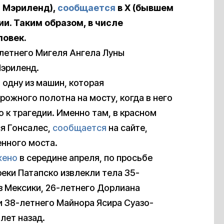
т Мэриленд),
сообщается
в X (бывшем
и. Таким образом, в числе
ловек.
-летнего Мигеля Ангела Луны
Мэриленд.
одну из машин, которая
ожного полотна на мосту, когда в него
о к трагедии. Именно там, в красном
ся Гонсалес,
сообщается
на сайте,
нного моста.
жено
в середине апреля, по просьбе
реки Патапско извлекли тела 35-
з Мексики, 26-летнего Дорлиана
и 38-летнего Майнора Ясира Суазо-
 лет назад.