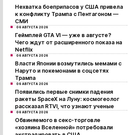
Нехватка боеприпасов у США привела
к конфликту Трампа с Пентагоном —
СМИ
06 АВГУСТА 2026
Геймплей GTA VI — уже в августе?
Чего ждут от расширенного показа на
Netflix
06 АВГУСТА 2026
Власти Японии возмутились мемами с
Наруто и покемонами в соцсетях
Трампа
06 АВГУСТА 2026
Появились первые снимки падения
ракеты SpaceX на Луну: космогеолог
рассказал RTVI, что узнают ученые
06 АВГУСТА 2026
Обвиняемого в секс-торговле
«хозяина Вселенной» потребовали
экстрадировать в США