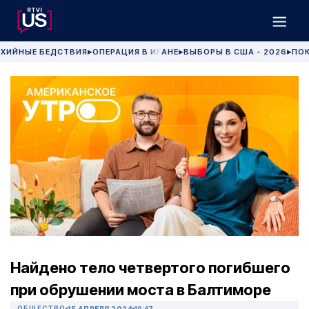
ХИЙНЫЕ БЕДСТВИЯ
ОПЕРАЦИЯ В ИРАНЕ
ВЫБОРЫ В США - 2026
ПОК
▶
▶
▶
Найдено тело четвертого погибшего
при обрушении моста в Балтиморе
ОБЩЕСТВО
15 АПРЕЛЯ 2024
19:47