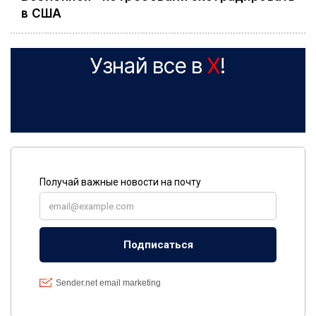
в США
Узнай все в
X
!