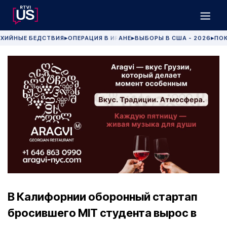
ХИЙНЫЕ БЕДСТВИЯ
ОПЕРАЦИЯ В ИРАНЕ
ВЫБОРЫ В США - 2026
ПОК
▶
▶
▶
В Калифорнии оборонный стартап
бросившего MIT студента вырос в