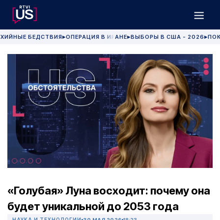
ХИЙНЫЕ БЕДСТВИЯ
ОПЕРАЦИЯ В ИРАНЕ
ВЫБОРЫ В США - 2026
ПОК
▶
▶
▶
«Голубая» Луна восходит: почему она
будет уникальной до 2053 года
НАУКА И ТЕХНОЛОГИИ
30 МАЯ 2026
18:23