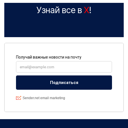
Узнай все в
X
!