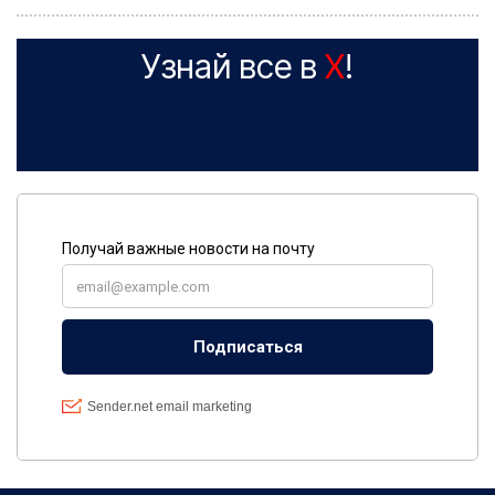
Узнай все в
X
!