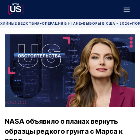
ХИЙНЫЕ БЕДСТВИЯ
ОПЕРАЦИЯ В ИРАНЕ
ВЫБОРЫ В США - 2026
ПОК
▶
▶
▶
NASA объявило о планах вернуть
образцы редкого грунта с Марса к