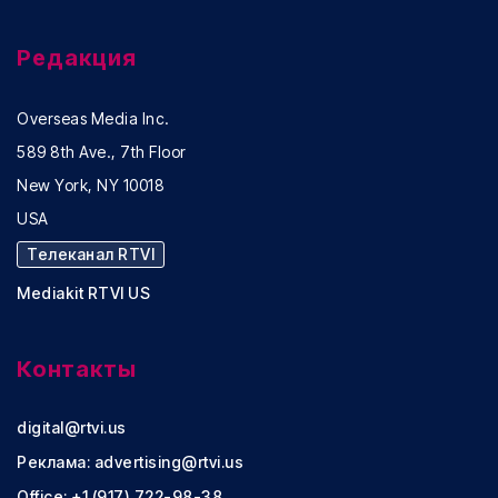
Редакция
Overseas Media Inc.
589 8th Ave., 7th Floor
New York, NY 10018
USA
Телеканал RTVI
Mediakit RTVI US
Контакты
digital@rtvi.us
Реклама:
advertising@rtvi.us
Office: +1 (917) 722-98-38