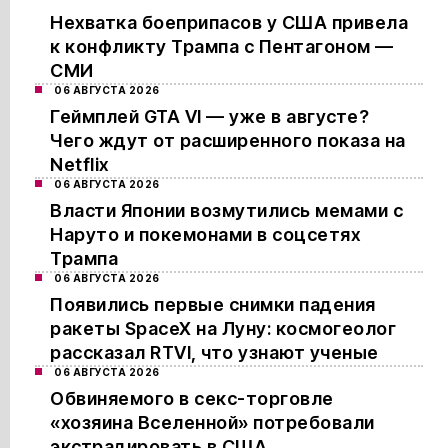
Нехватка боеприпасов у США привела
к конфликту Трампа с Пентагоном —
СМИ
06 АВГУСТА 2026
Геймплей GTA VI — уже в августе?
Чего ждут от расширенного показа на
Netflix
06 АВГУСТА 2026
Власти Японии возмутились мемами с
Наруто и покемонами в соцсетях
Трампа
06 АВГУСТА 2026
Появились первые снимки падения
ракеты SpaceX на Луну: космогеолог
рассказал RTVI, что узнают ученые
06 АВГУСТА 2026
Обвиняемого в секс-торговле
«хозяина Вселенной» потребовали
экстрадировать в США