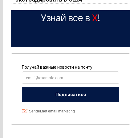
Узнай все в
X
!