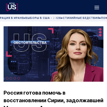
РАЦИЯ В ИРАНЕ
ВЫБОРЫ В США - 2026
СТИХИЙНЫЕ БЕДСТВИЯ
ПОК
▶
▶
▶
Россия готова помочь в
восстановлении Сирии, задолжавшей