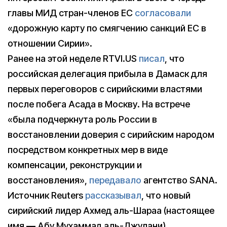
главы МИД стран-членов ЕС
согласовали
«дорожную карту по смягчению санкций ЕС в
отношении Сирии».
Ранее на этой неделе RTVI.US
писал
, что
российская делегация прибыла в Дамаск для
первых переговоров с сирийскими властями
после побега Асада в Москву. На встрече
«была подчеркнута роль России в
восстановлении доверия с сирийским народом
посредством конкретных мер в виде
компенсации, реконструкции и
восстановления»,
передавало
агентство SANA.
Источник Reuters
рассказывал
, что новый
сирийский лидер Ахмед аль-Шараа (настоящее
имя
—
Абу Мухаммад аль-Джулани)