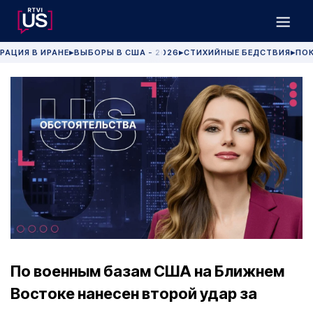
РАЦИЯ В ИРАНЕ
ВЫБОРЫ В США - 2026
СТИХИЙНЫЕ БЕДСТВИЯ
ПОК
▶
▶
▶
По военным базам США на Ближнем
Востоке нанесен второй удар за