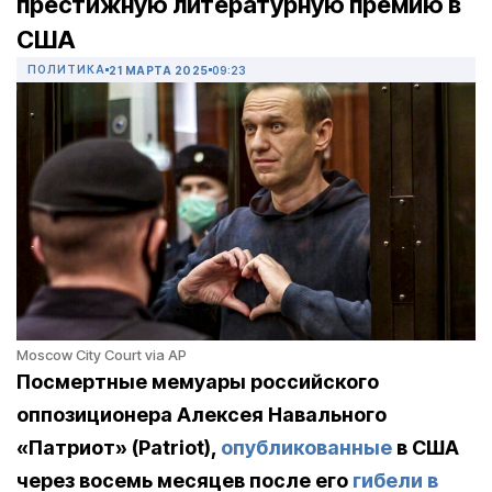
престижную литературную премию в
США
ПОЛИТИКА
21 МАРТА 2025
09:23
Moscow City Court via AP
Посмертные мемуары российского
оппозиционера Алексея Навального
«Патриот» (Patriot),
опубликованные
в США
через восемь месяцев после его
гибели в