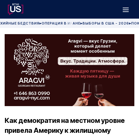
ХИЙНЫЕ БЕДСТВИЯ
ОПЕРАЦИЯ В ИРАНЕ
ВЫБОРЫ В США - 2026
ПОК
▶
▶
▶
Как демократия на местном уровне
привела Америку к жилищному