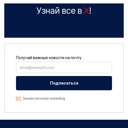
Узнай все в
X
!