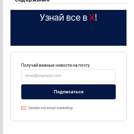
Узнай все в
X
!