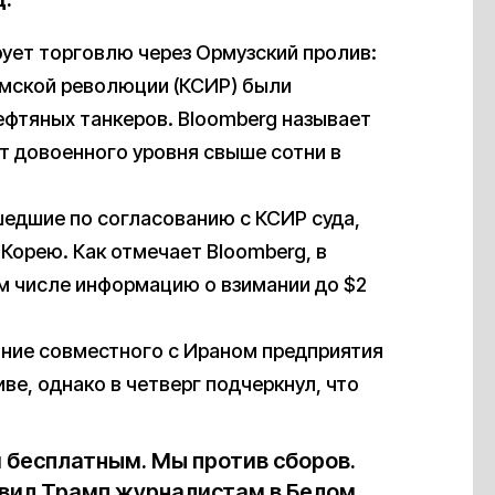
рует торговлю через Ормузский пролив:
амской революции (КСИР) были
ефтяных танкеров. Bloomberg называет
 довоенного уровня свыше сотни в
едшие по согласованию с КСИР суда,
Корею. Как отмечает Bloomberg, в
ом числе информацию о взимании до $2
ание совместного с Ираном предприятия
ве, однако в четверг подчеркнул, что
 бесплатным. Мы против сборов.
вил Трамп журналистам в Белом