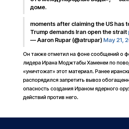
доме.
moments after claiming the US has tot
Trump demands Iran open the strait
— Aaron Rupar (@atrupar)
May 21, 
Он также отметил на фоне сообщений о фе
лидера Ирана Моджтабы Хаменеи по повод
«уничтожат» этот материал. Ранее иранс
распорядился запретить вывоз обогащенн
опасность создания Ираном ядерного ору
действий против него.