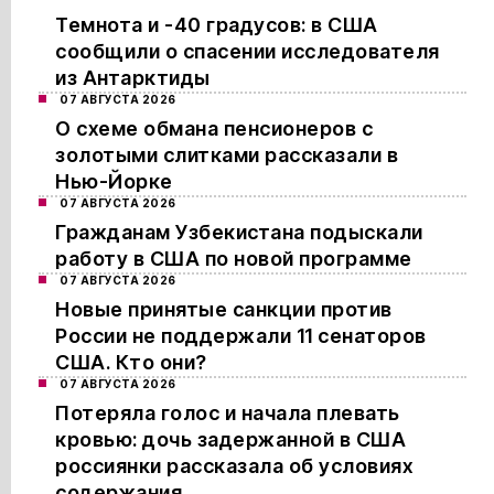
Темнота и -40 градусов: в США
сообщили о спасении исследователя
из Антарктиды
07 АВГУСТА 2026
О схеме обмана пенсионеров с
золотыми слитками рассказали в
Нью-Йорке
07 АВГУСТА 2026
Гражданам Узбекистана подыскали
работу в США по новой программе
07 АВГУСТА 2026
Новые принятые санкции против
России не поддержали 11 сенаторов
США. Кто они?
07 АВГУСТА 2026
Потеряла голос и начала плевать
кровью: дочь задержанной в США
россиянки рассказала об условиях
содержания