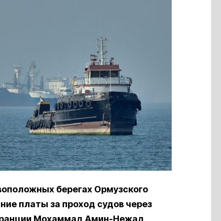
воположных берегах Ормузского
ние платы за проход судов через
Франции Мохаммад Амин-Нежад