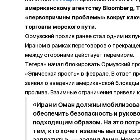
американскому агентству Bloomberg, Т
«первопричины проблемы» вокруг клю
торговли морского пути.
Ормузский пролив ранее стал одним из п
Ираном в рамках переговоров о прекращен
между сторонами действует перемирие.
Тегеран начал блокировать Ормузский пр
«Эпическая ярость» в феврале. В ответ п
заявил о введении американской блокады 
пролива. Взаимные ограничения привели к
«Иран и Оман должны мобилизоват
обеспечить безопасность и руков
подходящим образом. На это потре
тем, кто хочет извлечь выгоду из
заплатить», — заявил Амин-Нежад