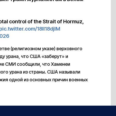
al control of the Strait of Hormuz,
pic.twitter.com/18lI18djlM
2026
тве (религиозном указе) верховного
у урана, что США «заберут» и
кие СМИ сообщили, что Хаменеи
ого урана из страны. США называли
жия одной из основных причин военных