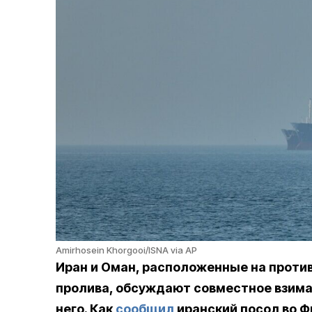
Amirhosein Khorgooi/ISNA via AP
Иран и Оман, расположенные на проти
пролива, обсуждают совместное взима
него. Как
сообщил
иранский посол во 