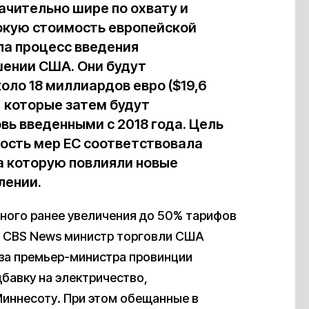
чительно шире по охвату и
окую стоимость европейской
ла процесс введения
шении США. Они будут
оло 18 миллиардов евро ($19,6
, которые затем будут
вь введенными с 2018 года. Цель
мость мер ЕС соответствовала
а которую повлияли новые
лении.
нного ранее увеличения до 50% тарифов
CBS News министр торговли США
аза премьер-министра провинции
бавку на электричество,
иннесоту. При этом обещанные в