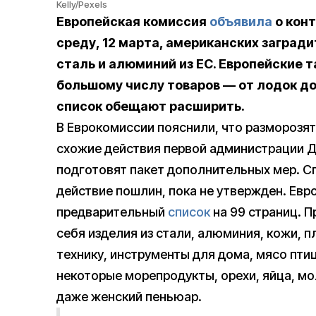
Kelly/Pexels
Европейская комиссия
объявила
о конт
среду, 12 марта, американских заград
сталь и алюминий из ЕС. Европейские 
большому числу товаров — от лодок до
список обещают расширить.
В Еврокомиссии пояснили, что разморозят
схожие действия первой администрации До
подготовят пакет дополнительных мер. С
действие пошлин, пока не утвержден. Ев
предварительный
список
на 99 страниц. 
себя изделия из стали, алюминия, кожи, 
технику, инструменты для дома, мясо пти
некоторые морепродукты, орехи, яйца, мо
даже женский пеньюар.