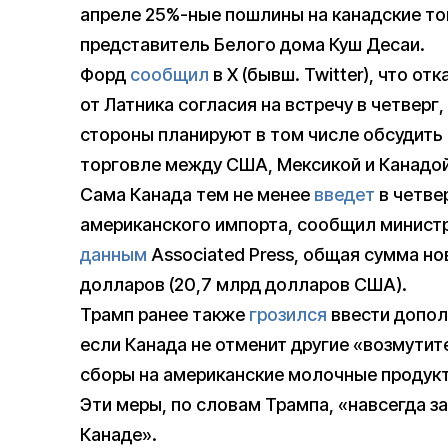
апреле 25%-ные пошлины на канадские тов
представитель Белого дома Куш Десаи.
Форд
сообщил
в X (бывш. Twitter), что о
от Латника согласия на встречу в четверг,
стороны планируют в том числе обсудить
торговле между США, Мексикой и Канадо
Сама Канада тем не менее
введет
в четве
американского импорта, сообщил минист
данным
Associated Press, общая сумма но
долларов (20,7 млрд долларов США).
Трамп ранее также
грозился
ввести допол
если Канада не отменит другие «возмути
сборы на американские молочные продук
Эти меры, по словам Трампа, «навсегда 
Канаде».