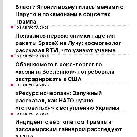
Власти Японии возмутились мемами с
Наруто и покемонами в соцсетях
Трампа
06 АВГУСТА 2026
Появились первые снимки падения
ракеты SpaceX на Луну: космогеолог
рассказал RTVI, что узнают ученые
06 АВГУСТА 2026
Обвиняемого в секс-торговле
«хозяина Вселенной» потребовали
экстрадировать в США
06 АВГУСТА 2026
«Ресурс исчерпан»: Залужный
рассказал, как НАТО нужно
«готовиться» к вступлению Украины
06 АВГУСТА 2026
Инцидент с вертолетом Трампа и
пассажирским лайнером расследуют
в США