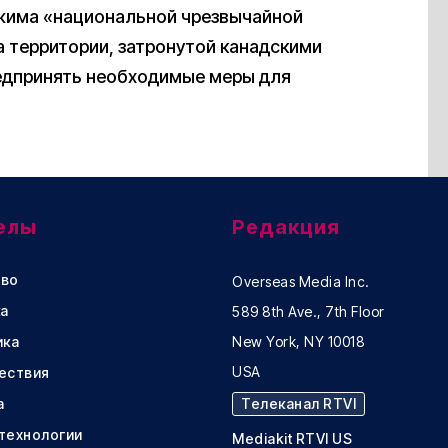
ежима «национальной чрезвычайной
а территории, затронутой канадскими
едпринять необходимые меры для
елы
Редакция
во
Overseas Media Inc.
а
589 8th Ave., 7th Floor
ика
New York, NY 10018
USA
ествия
а
Телеканал RTVI
 технологии
Mediakit RTVI US