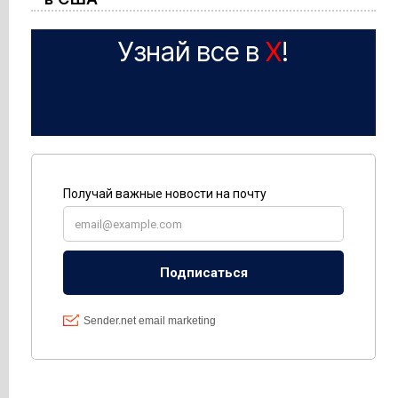
Узнай все в
X
!