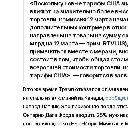
«Поскольку новые тарифы США зна
влияют на значительно более выс
торговли, комиссия 12 марта нача
дополнительных контрмер в отно
направлены на товары на сумму ок
млрд на 12 марта — прим. RTVI.US)
применяться вместе с мерами, вно
состоит в том, чтобы общая стои
возросшей стоимости торговли, н
тарифы США», — говорится в заяв
В то же время Трамп отказался от заявле
на сталь из алюминий из Канады,
сообщил
Говард Латник. Это произошло после отк
Онтарио Дага Форда вводить 25%-ную над
поставляющееся в Нью-Йорк, Мичиган и М