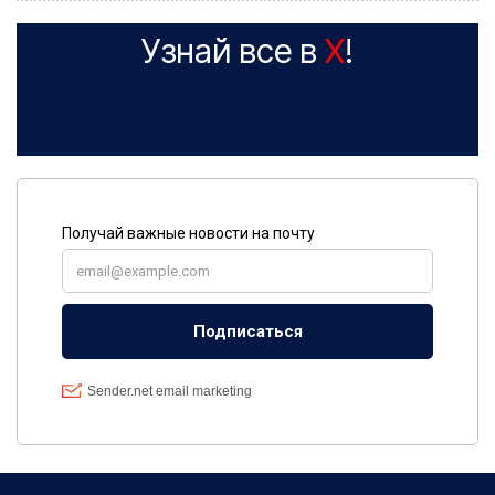
Узнай все в
X
!