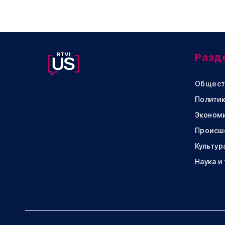
Разд
Общест
Политик
Эконом
Происш
Культур
Наука и