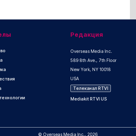
елы
Редакция
во
Overseas Media Inc.
а
589 8th Ave., 7th Floor
ика
New York, NY 10018
USA
ествия
а
Телеканал RTVI
 технологии
Mediakit RTVI US
© Overseas Media Inc., 2026