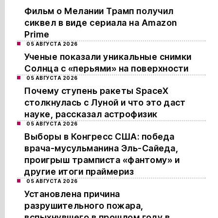
Фильм о Мелании Трамп получил
сиквел в виде сериала на Amazon
Prime
05 АВГУСТА 2026
Ученые показали уникальные снимки
Солнца с «перьями» на поверхности
05 АВГУСТА 2026
Почему ступень ракеты SpaceX
столкнулась с Луной и что это даст
науке, рассказал астрофизик
05 АВГУСТА 2026
Выборы в Конгресс США: победа
врача-мусульманина Эль-Сайеда,
проигрыш трамписта «фантому» и
другие итоги праймериз
05 АВГУСТА 2026
Установлена причина
разрушительного пожара,
вспыхнувшего в прошлом году в