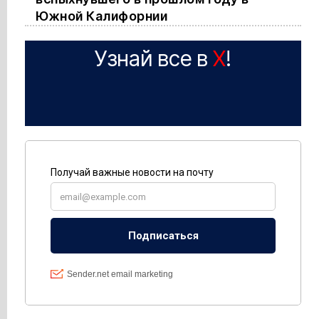
Южной Калифорнии
Узнай все в
X
!