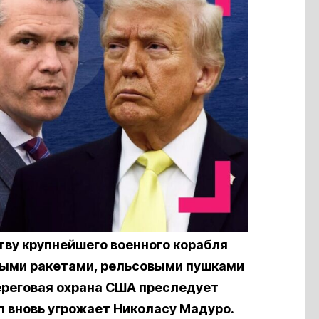
тву крупнейшего военного корабля
выми ракетами, рельсовыми пушками
ереговая охрана США преследует
п вновь угрожает Николасу Мадуро.